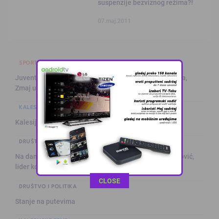
suspenzije bezviznog režima?!
07.maj.2011
SPORT
Juventus na Alajbegovićevom debiju poražen od Intera,
Zmaj učestvov …
KALESIJSKE TEME
Kalesija: Kuća za odmor sa grijanim bazenom
DRUŠTVO I POLITIKA
Na današnji dan prije 101. godine rođen Alija Izetbegović,
lider ko …
This popup will close in:
11
CLOSE
DRUŠTVO I POLITIKA
Stanje na putevima