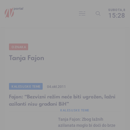
SUBOTA,8
15:28
OZNAKA
Tanja Fajon
KALESIJSKE TEME
04.okt.2011
Fajon: “Bezvizni režim neće biti ugrožen, lažni
azilanti nisu građani BiH”
KALESIJSKE TEME
Tanja Fajon: Zbog lažnih
azilanata moglo bi doći do brze