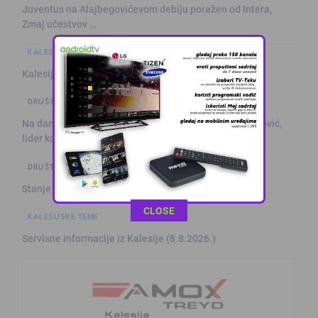
Juventus na Alajbegovićevom debiju poražen od Intera,
Zmaj učestvov …
KALESIJSKE TEME
Kalesija: Kuća za odmor sa grijanim bazenom
DRUŠTVO I POLITIKA
Na današnji dan prije 101. godine rođen Alija Izetbegović,
lider ko …
DRUŠTVO I POLITIKA
Stanje na putevima
This popup will close in:
11
CLOSE
KALESIJSKE TEME
Servisne informacije iz Kalesije (8.8.2026.)