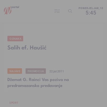
PONEDJELJAK,10
5:45
OZNAKA
Salih ef. Haušić
NAJAVE
PROMOCIJA
22.jul.2011
Džemat G. Rainci Vas poziva na
predramazansko predavanje
SPORT