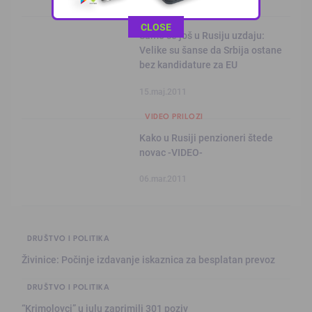
KALESIJSKE TEME
This popup will close in:
11
CLOSE
Samo se još u Rusiju uzdaju:
Velike su šanse da Srbija ostane
bez kandidature za EU
15.maj.2011
VIDEO PRILOZI
Kako u Rusiji penzioneri štede
novac -VIDEO-
06.mar.2011
DRUŠTVO I POLITIKA
Živinice: Počinje izdavanje iskaznica za besplatan prevoz
DRUŠTVO I POLITIKA
“Krimolovci” u julu zaprimili 301 poziv