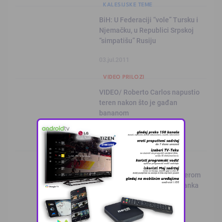
KALESIJSKE TEME
BiH: U Federaciji “vole” Tursku i
Njemačku, u Republici Srpskoj
“simpatišu” Rusiju
03.jul.2011
VIDEO PRILOZI
VIDEO/ Roberto Carlos napustio
teren nakon što je gađan
bananom
23.jun.2011
KALESIJSKE TEME
VIDEO / Skandal u Rusiji:
Potvrđen napad elektrošokerom
na srbijanskog fudbalera Danka
Lazovića
19.jun.2011