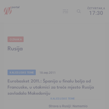
ČETVRTAK,6
17:30
OZNAKA
Rusija
KALESIJSKE TEME
18.sep.2011
Eurobasket 2011.: Španija u finalu bolja od
Francuske, u utakmici za treće mjesto Rusija
savladala Makedoniju
KALESIJSKE TEME
Strava u Rusiji: Namamio