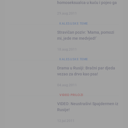
homoseksualca u kuću i pojeo ga
29.aug.2011
KALESIJSKE TEME
Stravičan poziv: ‘Mama, pomozi
mi, jede me medvjed!’
18.aug.2011
KALESIJSKE TEME
Drama u Rusiji: Bračni par djeda
vezao za drvo kao psa!
04.aug.2011
VIDEO PRILOZI
VIDEO: Neustrašivi Spajdermen iz
Rusije!
12.jul.2011