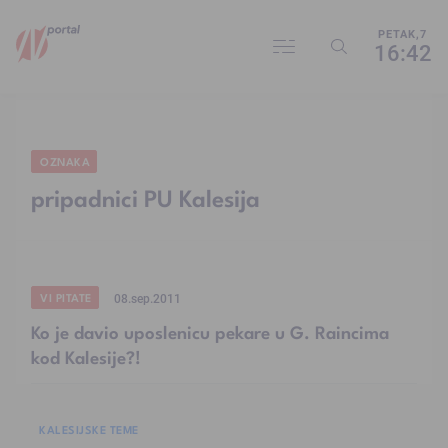
PETAK,7
16:42
OZNAKA
pripadnici PU Kalesija
VI PITATE
08.sep.2011
Ko je davio uposlenicu pekare u G. Raincima
kod Kalesije?!
KALESIJSKE TEME