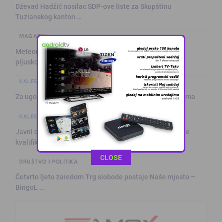
Dževad Hadžić nosilac SDP-ove liste za Skupštinu
Tuzlanskog kanton …
MAGAZIN
Meteorolozi najavili blagu promjenu vremena: Sutra
pljuskovi i grmljav …
KALESIJSKE TEME
Za ugodnije ljeto: Klima servis „Ćiro“ na usluzi građanima
KALESIJSKE TEME
Javni oglas za izbor kandidata za popunu rezervne liste
kvalifikovanih …
This popup will close in:
9
CLOSE
DRUŠTVO I POLITIKA
Četvrto ljeto zaredom Trg slobode postaje Naše mjesto –
BingoL …