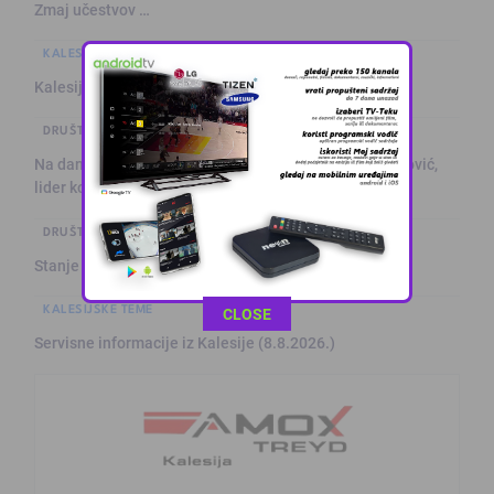
Zmaj učestvov …
KALESIJSKE TEME
Kalesija: Kuća za odmor sa grijanim bazenom
DRUŠTVO I POLITIKA
Na današnji dan prije 101. godine rođen Alija Izetbegović,
lider ko …
DRUŠTVO I POLITIKA
Stanje na putevima
KALESIJSKE TEME
This popup will close in:
10
CLOSE
Servisne informacije iz Kalesije (8.8.2026.)