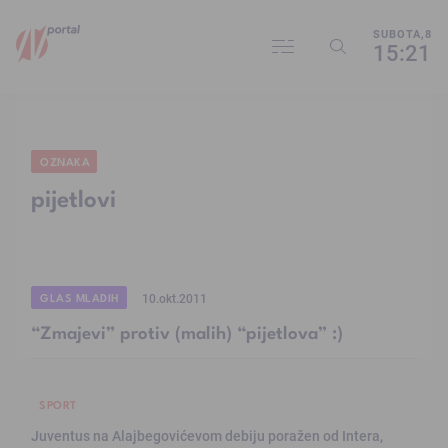
SUBOTA,8
15:21
OZNAKA
pijetlovi
GLAS MLADIH
10.okt.2011
“Zmajevi” protiv (malih) “pijetlova” :)
SPORT
Juventus na Alajbegovićevom debiju poražen od Intera,