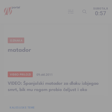
SUBOTA,8
0:57
OZNAKA
matador
VIDEO PRILOZI
09.okt.2011
VIDEO: Španjolski matador za dlaku izbjegao
smrt, bik mu rogom probio čeljust i oko
KALESIJSKE TEME