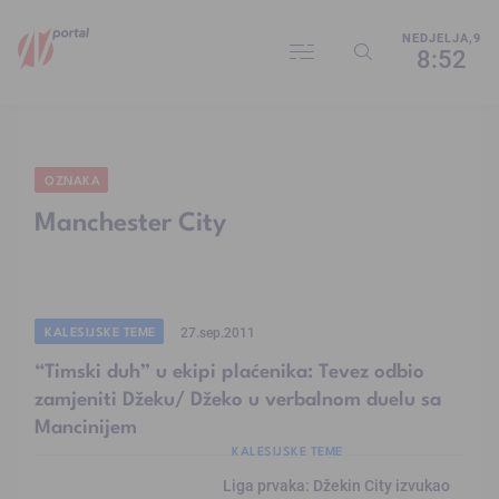
NEDJELJA,9
8:52
OZNAKA
Manchester City
KALESIJSKE TEME
27.sep.2011
“Timski duh” u ekipi plaćenika: Tevez odbio
zamjeniti Džeku/ Džeko u verbalnom duelu sa
Mancinijem
KALESIJSKE TEME
Liga prvaka: Džekin City izvukao