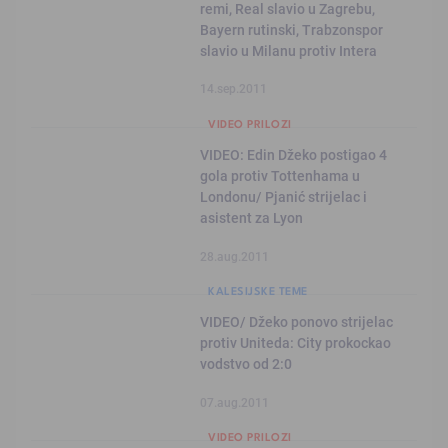
remi, Real slavio u Zagrebu,
Bayern rutinski, Trabzonspor
slavio u Milanu protiv Intera
14.sep.2011
VIDEO PRILOZI
VIDEO: Edin Džeko postigao 4
gola protiv Tottenhama u
Londonu/ Pjanić strijelac i
asistent za Lyon
28.aug.2011
KALESIJSKE TEME
VIDEO/ Džeko ponovo strijelac
protiv Uniteda: City prokockao
vodstvo od 2:0
07.aug.2011
VIDEO PRILOZI