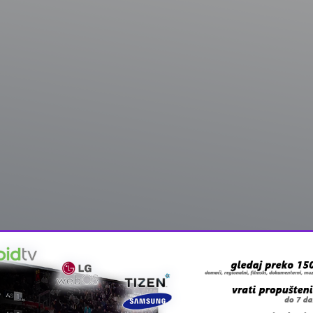
ačenim u Lyonu, ali mislim da ovdje