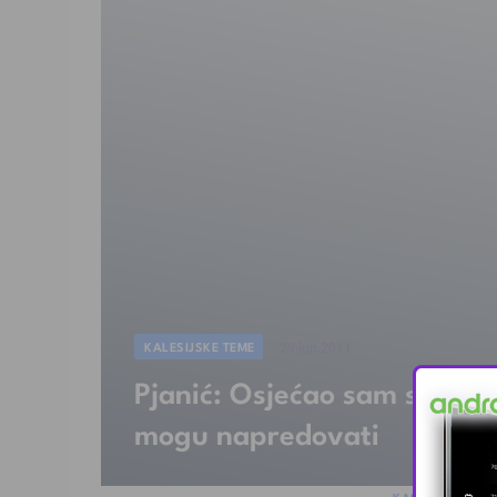
KALESIJSKE TEME
29.jun.2011
Pjanić: Osjećao sam se odb
mogu napredovati