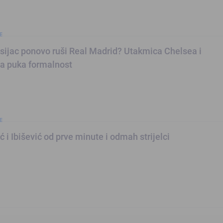
E
sijac ponovo ruši Real Madrid? Utakmica Chelsea i
 puka formalnost
E
 i Ibišević od prve minute i odmah strijelci