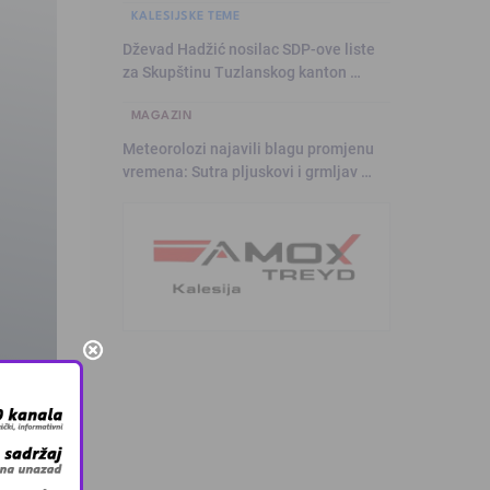
KALESIJSKE TEME
Dževad Hadžić nosilac SDP-ove liste
za Skupštinu Tuzlanskog kanton …
MAGAZIN
Meteorolozi najavili blagu promjenu
vremena: Sutra pljuskovi i grmljav …