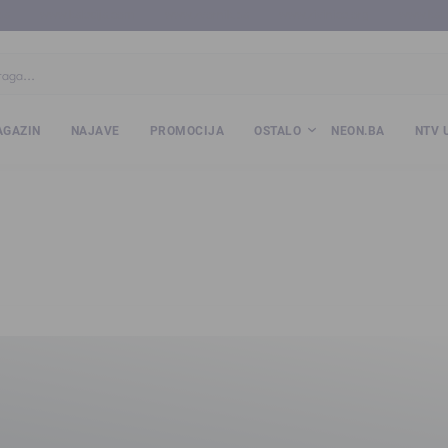
ba
www.kalesija.com
www.zvornik.ba
www.zivinice.org
www.kale
GAZIN
NAJAVE
PROMOCIJA
OSTALO
NEON.BA
NTV 