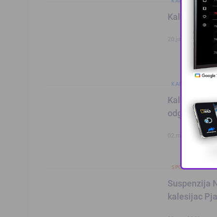
KALESIJSKE TEM
Kalesijac Mi
20.jun.2011
KALESIJSKE TEM
Kalesijca Pj
odgovara: “Ž
02.maj.2011
SPORT
Suspenzija N
kalesijac Pj