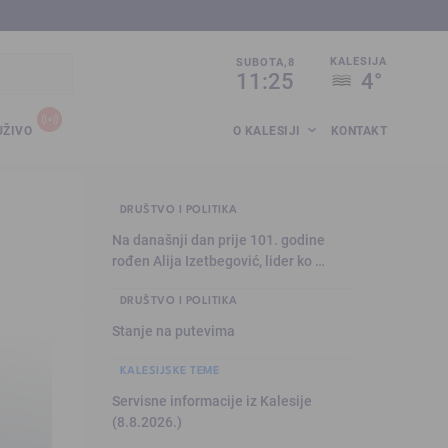
sija.co.ba
KALESIJA
SUBOTA,8
11:25
4°
UŽIVO
O KALESIJI
KONTAKT
DRUŠTVO I POLITIKA
Na današnji dan prije 101. godine
rođen Alija Izetbegović, lider ko …
DRUŠTVO I POLITIKA
Stanje na putevima
KALESIJSKE TEME
Servisne informacije iz Kalesije
(8.8.2026.)