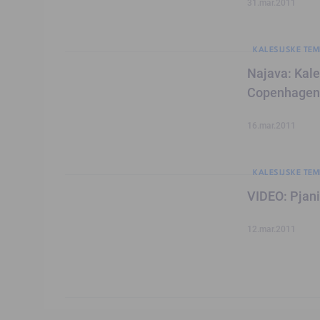
31.mar.2011
KALESIJSKE TEM
Najava: Kale
Copenhagena
16.mar.2011
KALESIJSKE TEM
VIDEO: Pjanić
12.mar.2011