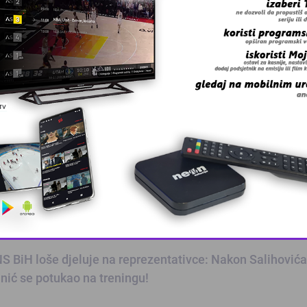
E
ralem Pjanić postaje suigrač Lulića u Laziu?!
E
anića u Arsenalu vide kao zamjenu za Arshavina, Pjanić
elim ostaviti trag u Lyonu”
This popup will close in:
11
S BiH loše djeluje na reprezentativce: Nakon Salihovića
anić se potukao na treningu!