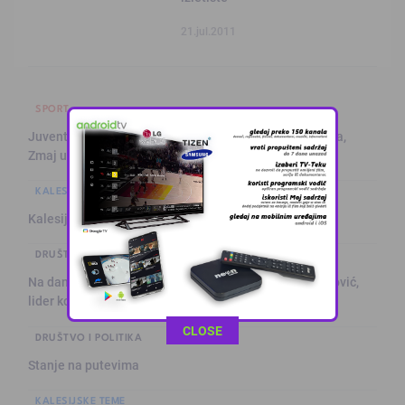
21.jul.2011
SPORT
Juventus na Alajbegovićevom debiju poražen od Intera,
Zmaj učestvov …
KALESIJSKE TEME
Kalesija: Kuća za odmor sa grijanim bazenom
DRUŠTVO I POLITIKA
Na današnji dan prije 101. godine rođen Alija Izetbegović,
lider ko …
This popup will close in:
11
CLOSE
DRUŠTVO I POLITIKA
Stanje na putevima
KALESIJSKE TEME