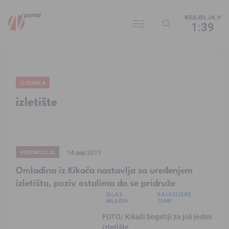
NEDJELJA,9
1:39
OZNAKA
izletište
PROMOCIJA
14.sep.2011
Omladina iz Kikača nastavlja sa uređenjem
izletišta, poziv ostalima da se pridruže
GLAS
KALESIJSKE
MLADIH
TEME
FOTO/ Kikači bogatiji za još jedno
izletište