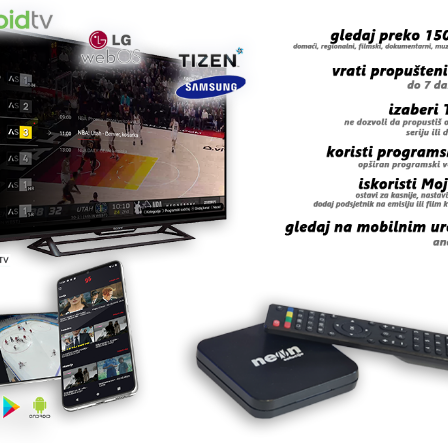
etar SNSD-a ljudsku reakciju kalesijac