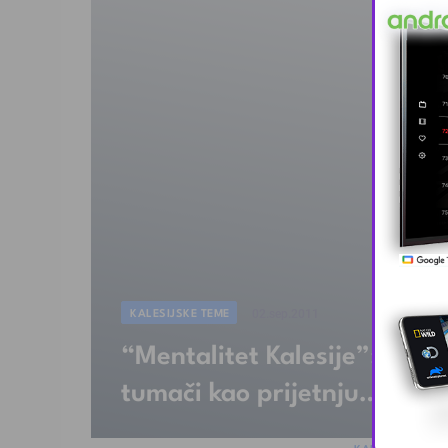
KALESIJSKE TEME
02.sep.2011
“Mentalitet Kalesije”: Sekr
tumači kao prijetnju…