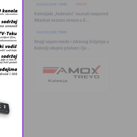
KALESIJSKE TEME
SPORT
Kalesijski „federalci“ saznali raspored:
Mladost sezonu otvara u S …
KALESIJSKE TEME
Drugi sajam meda i zdravog življenja u
Kalesiji okupio pčelare i lju …
a