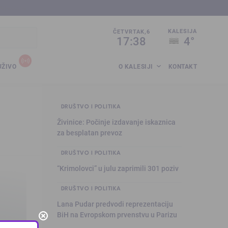
sija.co.ba
KALESIJA
ČETVRTAK,6
17:38
4°
UŽIVO
O KALESIJI
KONTAKT
DRUŠTVO I POLITIKA
Živinice: Počinje izdavanje iskaznica
za besplatan prevoz
DRUŠTVO I POLITIKA
“Krimolovci” u julu zaprimili 301 poziv
DRUŠTVO I POLITIKA
Lana Pudar predvodi reprezentaciju
BiH na Evropskom prvenstvu u Parizu