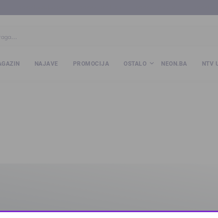
ba
www.kalesija.com
www.zvornik.ba
www.zivinice.org
www.kale
GAZIN
NAJAVE
PROMOCIJA
OSTALO
NEON.BA
NTV 