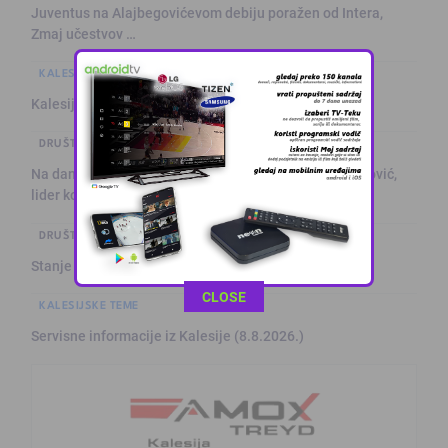
Juventus na Alajbegovićevom debiju poražen od Intera,
Zmaj učestvov …
KALESIJSKE TEME
Kalesija: Kuća za odmor sa grijanim bazenom
DRUŠTVO I POLITIKA
Na današnji dan prije 101. godine rođen Alija Izetbegović,
lider ko …
DRUŠTVO I POLITIKA
Stanje na putevima
This popup will close in:
11
CLOSE
KALESIJSKE TEME
Servisne informacije iz Kalesije (8.8.2026.)