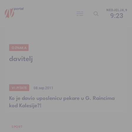
NEDJELJA,9
9:23
OZNAKA
davitelj
VI PITATE
08.sep.2011
Ko je davio uposlenicu pekare u G. Raincima
kod Kalesije?!
SPORT