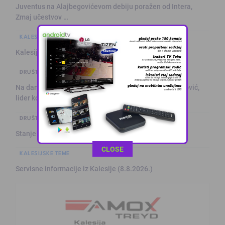
Juventus na Alajbegovićevom debiju poražen od Intera,
Zmaj učestvov …
KALESIJSKE TEME
Kalesija: Kuća za odmor sa grijanim bazenom
DRUŠTVO I POLITIKA
Na današnji dan prije 101. godine rođen Alija Izetbegović,
lider ko …
DRUŠTVO I POLITIKA
Stanje na putevima
This popup will close in:
11
CLOSE
KALESIJSKE TEME
Servisne informacije iz Kalesije (8.8.2026.)