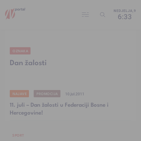
NEDJELJA,9
6:33
OZNAKA
Dan žalosti
NAJAVE
PROMOCIJA
10.jul.2011
11. juli – Dan žalosti u Federaciji Bosne i
Hercegovine!
SPORT