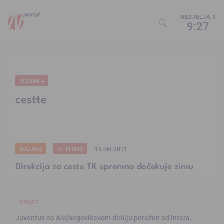
NEDJELJA,9
9:27
OZNAKA
cestte
NAJAVE
VI PITATE
15.okt.2011
Direkcija za ceste TK spremno dočekuje zimu
SPORT
Juventus na Alajbegovićevom debiju poražen od Intera,