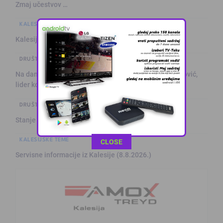
Zmaj učestvov …
KALESIJSKE TEME
Kalesija: Kuća za odmor sa grijanim bazenom
DRUŠTVO I POLITIKA
Na današnji dan prije 101. godine rođen Alija Izetbegović,
lider ko …
DRUŠTVO I POLITIKA
Stanje na putevima
KALESIJSKE TEME
This popup will close in:
11
CLOSE
Servisne informacije iz Kalesije (8.8.2026.)