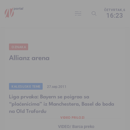
ČETVRTAK,6
16:23
OZNAKA
Allianz arena
KALESIJSKE TEME
27.sep.2011
Liga prvaka: Bayern se poigrao sa
“plaćenicima” iz Manchestera, Basel do boda
na Old Trafordu
VIDEO PRILOZI
VIDEO/ Barca preko