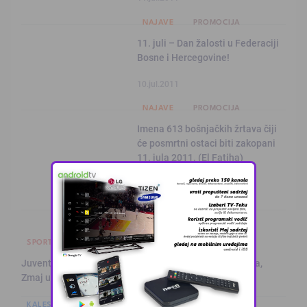
NAJAVE
PROMOCIJA
11. juli – Dan žalosti u Federaciji
Bosne i Hercegovine!
10.jul.2011
NAJAVE
PROMOCIJA
Imena 613 bošnjačkih žrtava čiji
će posmrtni ostaci biti zakopani
11. jula 2011. (El Fatiha)
09.jul.2011
SPORT
Juventus na Alajbegovićevom debiju poražen od Intera,
Zmaj učestvov …
KALESIJSKE TEME