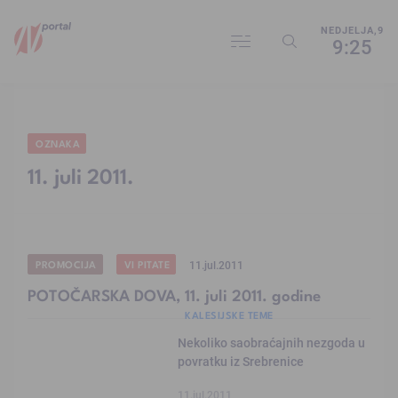
NEDJELJA,9
9:25
OZNAKA
11. juli 2011.
PROMOCIJA
VI PITATE
11.jul.2011
POTOČARSKA DOVA, 11. juli 2011. godine
KALESIJSKE TEME
Nekoliko saobraćajnih nezgoda u
povratku iz Srebrenice
11.jul.2011