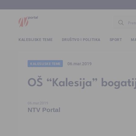
www.ntv.
KALESIJSKE TEME
DRUŠTVO I POLITIKA
SPORT
MA
06.mar.2019
KALESIJSKE TEME
OŠ “Kalesija” bogati
06.mar.2019
NTV Portal