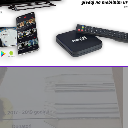
This popup will close in:
6