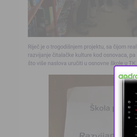
Riječ je o trogodišnjem projektu, sa čijom rea
razvijanje čitalačke kulture kod osnovaca, p
što više naslova uručiti u osnovne škole u TK.