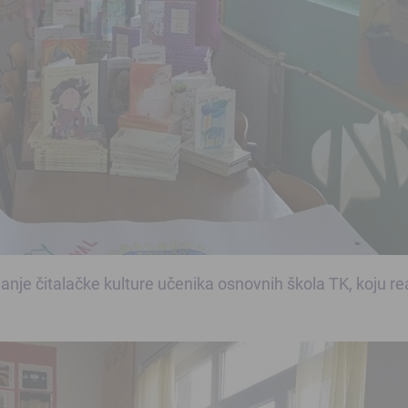
anje čitalačke kulture učenika osnovnih škola TK, koju re