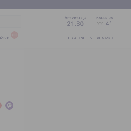
sija.co.ba
KALESIJA
ČETVRTAK,6
21:30
4°
UŽIVO
O KALESIJI
KONTAKT