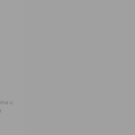
vima u
a