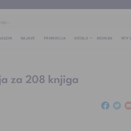
ba
www.kalesija.com
www.zvornik.ba
www.zivinice.org
www.kale
GAZIN
NAJAVE
PROMOCIJA
OSTALO
NEON.BA
NTV 
ja za 208 knjiga