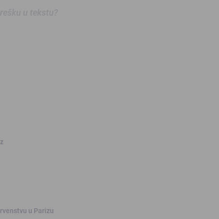
 grešku u tekstu?
oz
rvenstvu u Parizu