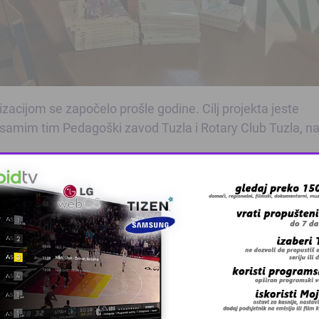
lizacijom se započelo prošle godine. Cilj projekta jeste
a samim tim Pedagoški zavod Tuzla i Rotary Club Tuzla, n