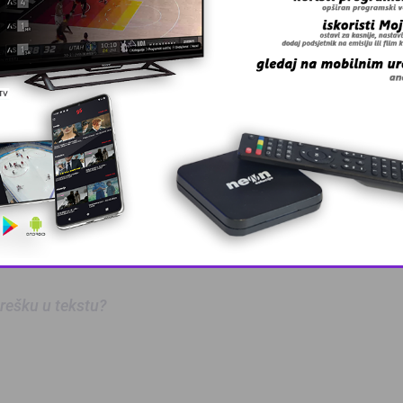
že reći da besprijekorno funkcioniraju, a naša centraln
na. Stoga, potrebno je skrenuti pažnju na neophodnost k
upovinom uvoznih proizvoda otežali buduće funkcion
vini i eventualno ugrozili opstanak konvertibilne m
a za euro. Zbog svega navedenog, možemo s pravom r
ndardnih” ima i jedan dodatni, specifični razlog za k
This popup will close in:
9
 grešku u tekstu?