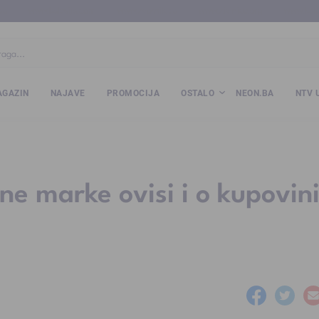
ba
www.kalesija.com
www.zvornik.ba
www.zivinice.org
www.kale
GAZIN
NAJAVE
PROMOCIJA
OSTALO
NEON.BA
NTV 
ne marke ovisi i o kupovin