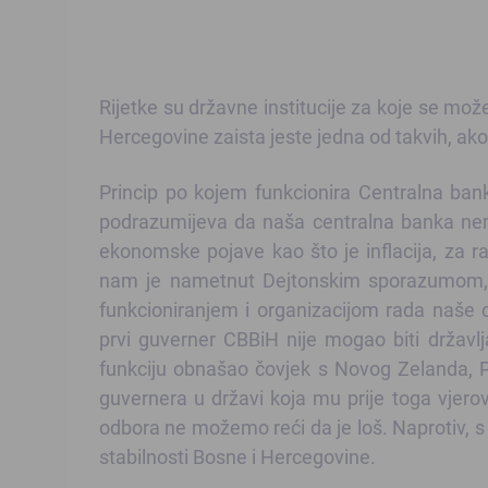
Rijetke su državne institucije za koje se mož
Hercegovine zaista jeste jedna od takvih, ako 
Princip po kojem funkcionira Centralna ban
podrazumijeva da naša centralna banka nema
ekonomske pojave kao što je inflacija, za ra
nam je nametnut Dejtonskim sporazumom, k
funkcioniranjem i organizacijom rada naše
prvi guverner CBBiH nije mogao biti državlj
funkciju obnašao čovjek s Novog Zelanda, P
guvernera u državi koja mu prije toga vjerov
odbora ne možemo reći da je loš. Naprotiv, 
stabilnosti Bosne i Hercegovine.