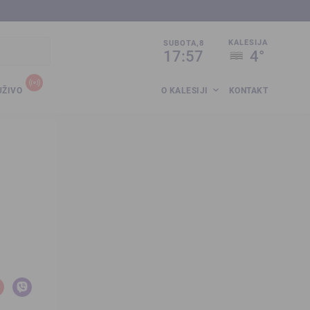
sija.co.ba
KALESIJA
SUBOTA,8
17:57
4°
UŽIVO
O KALESIJI
KONTAKT
i