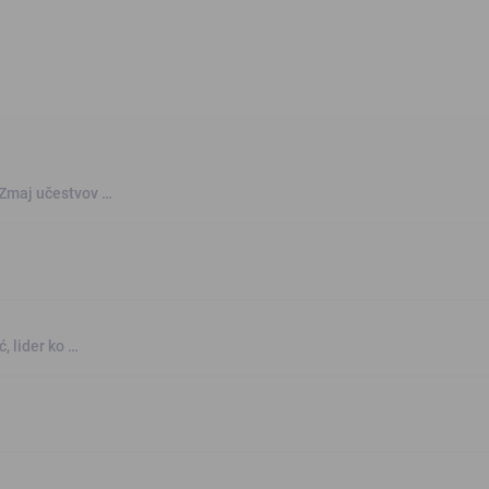
 Zmaj učestvov …
, lider ko …