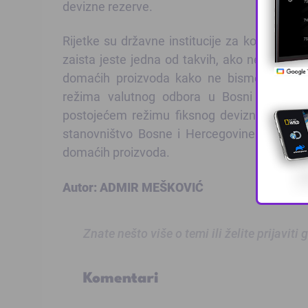
devizne rezerve.
Rijetke su državne institucije za koje se mo
zaista jeste jedna od takvih, ako ne i jedi
domaćih proizvoda kako ne bismo našom k
režima valutnog odbora u Bosni i Hercego
postojećem režimu fiksnog deviznog kurs
stanovništvo Bosne i Hercegovine osim “sta
domaćih proizvoda.
Autor: ADMIR MEŠKOVIĆ
Znate nešto više o temi ili želite prijaviti
Komentari