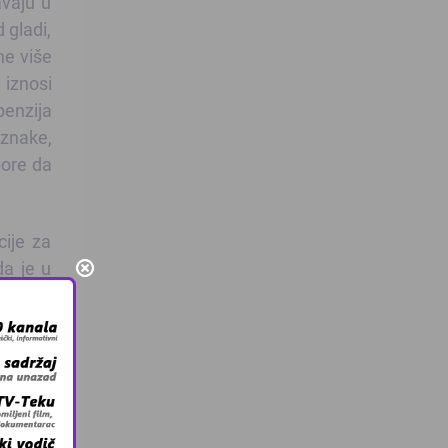
avaju u
 gladi,
ne više
 iznosi
penzija
oznake,
pore da
ije za
da je u
je za 4
osti od
istički
no kada
 tranše
na naše