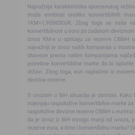
Najvažnija karakteristika spomenutog režim
može emitirati onoliko konvertibilnih mar
1KM=1,95583EUR. Zbog toga se naša valu
konvertibilnost u euro po zadatom deviznom
iznos KM-a u opticaju za rezerve CBBiH u 
najvažniji je izvoz naših kompanija u inostr
obaveze prema našim kompanijama najčešć
potrebne konvertibilne marke da bi isplati
državi. Zbog toga, euri naplaćeni iz inozem
devizne rezerve.
S uvozom u BiH situacija je obrnuta. Kako b
mijenjaju raspoložive konvertibilne marke za 
raspoložive devizne rezerve CBBiH u eurima
da je izvoz iz BiH mnogo manji od uvoza, p
rezerve eura, a time i konvertibilnu marku? 