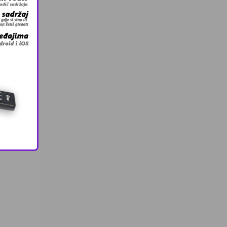
a banka
upovine
iranje
arke u
eći da
upovinu