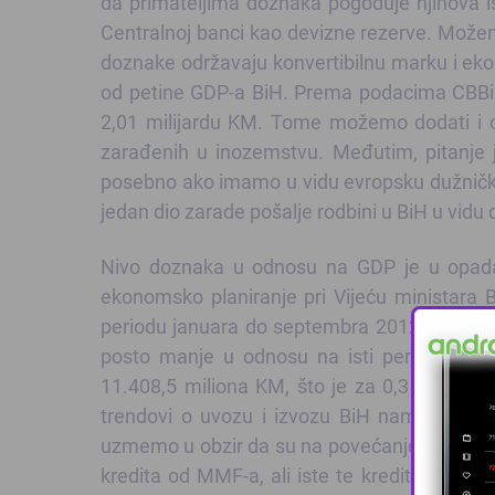
da primateljima doznaka pogoduje njihova is
Centralnoj banci kao devizne rezerve. Možem
doznake održavaju konvertibilnu marku i eko
od petine GDP-a BiH. Prema podacima CBBiH, 
2,01 milijardu KM. Tome možemo dodati i ok
zarađenih u inozemstvu. Međutim, pitanje 
posebno ako imamo u vidu evropsku dužničku
jedan dio zarade pošalje rodbini u BiH u vidu
Nivo doznaka u odnosu na GDP je u opadanj
ekonomsko planiranje pri Vijeću ministara Bi
periodu januara do septembra 2012. godine o
posto manje u odnosu na isti period preth
11.408,5 miliona KM, što je za 0,3 posto viš
trendovi o uvozu i izvozu BiH nam nikako n
uzmemo u obzir da su na povećanje deviznih
kredita od MMF-a, ali iste te kredite ćemo u