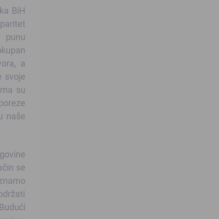
nka BiH
aritet
a punu
lokupan
vora, a
e svoje
ama su
 poreze
ju naše
egovine
ačin se
a znamo
održati
 Budući