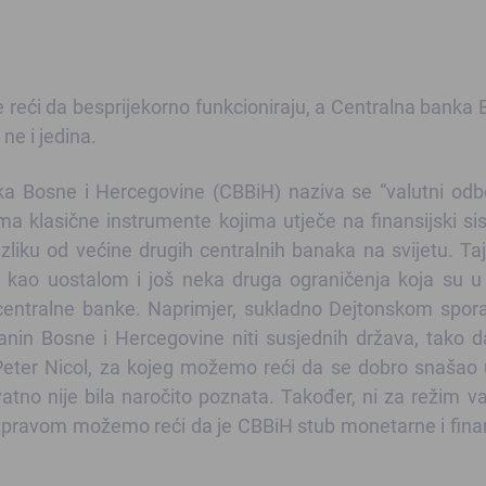
e reći da besprijekorno funkcioniraju, a Centralna banka 
ne i jedina.
ka Bosne i Hercegovine (CBBiH) naziva se “valutni odb
 klasične instrumente kojima utječe na finansijski sis
zliku od većine drugih centralnih banaka na svijetu. Ta
ao uostalom i još neka druga ograničenja koja su u 
 centralne banke. Naprimjer, sukladno Dejtonskom spo
anin Bosne i Hercegovine niti susjednih država, tako d
eter Nicol, za kojeg možemo reći da se dobro snašao 
atno nije bila naročito poznata. Također, ni za režim v
s pravom možemo reći da je CBBiH stub monetarne i fina