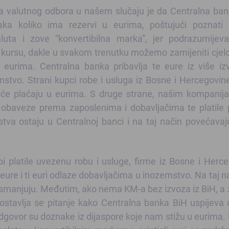
a valutnog odbora u našem slučaju je da Centralna ba
aka koliko ima rezervi u eurima, poštujući poznati p
ta i zove “konvertibilna marka”, jer podrazumijev
 kursu, dakle u svakom trenutku možemo zamijeniti cje
eurima. Centralna banka pribavlja te eure iz više iz
anstvo. Strani kupci robe i usluga iz Bosne i Hercegovin
e plaćaju u eurima. S druge strane, našim kompanij
le obaveze prema zaposlenima i dobavljačima te platile
stva ostaju u Centralnoj banci i na taj način povećava
i platile uvezenu robu i usluge, firme iz Bosne i Herc
eure i ti euri odlaze dobavljačima u inozemstvo. Na taj n
 smanjuju. Međutim, ako nema KM-a bez izvoza iz BiH, 
ostavlja se pitanje kako Centralna banka BiH uspijeva 
Odgovor su doznake iz dijaspore koje nam stižu u eurima.