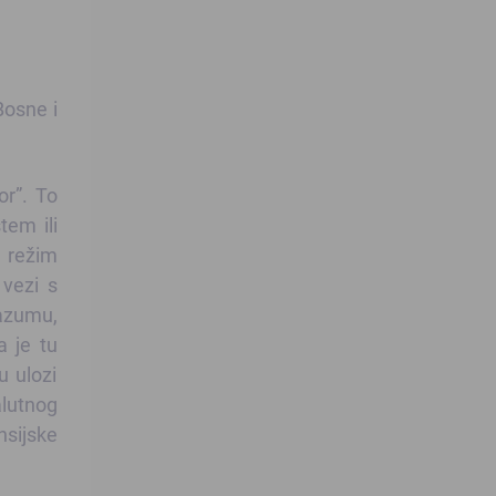
Bosne i
or”. To
tem ili
j režim
vezi s
razumu,
a je tu
u ulozi
alutnog
nsijske