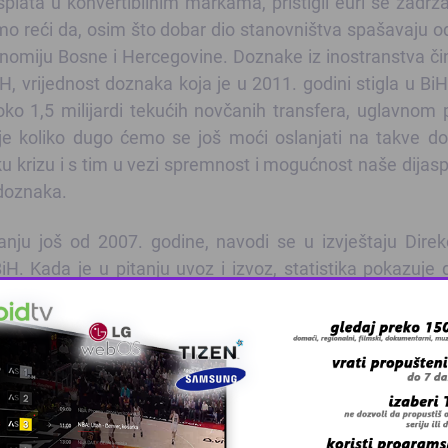
plata u konvertibilnim markama, pristigli euri se zadrž
o reći da, osim što dobar dio stanovništva spašavaju od
nomiju Bosne i Hercegovine. Doznake iz inostranstva či
vrijednost doznaka koja je u 2011. godini stigla u BiH
o 1,5 milijardi tekućih novčanih transfera, uglavnom 
je koliko dugo ćemo se još moći oslanjati na takve d
 krizu i s tim u vezi spremnost i mogućnost naše dijas
 doznaka.
u još od 2007. godine, navodi se u izvještaju Direkc
H. Kada je u pitanju uvoz i izvoz, statistika pokazuje 
stvaren izvoz u vrijednosti od 5.925,1 miliona KM, što 
odne godine. Istovremeno, ostvaren je uvoz u vrijedn
e u odnosu na isti period prethodne godine. Dakle, stat
e idu u prilog ni sa aspekta deviznih rezervi, poseb
 rezervi CBBiH u prethodnom periodu ponajviše utjecale
skoro morati početi vraćati, što će negativno utjecati 