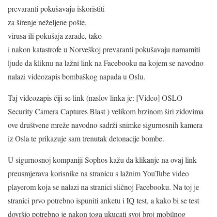
prevaranti pokušavaju iskoristiti
za širenje neželjene pošte,
virusa ili pokušaja zarade, tako
i nakon katastrofe u Norveškoj prevaranti pokušavaju namamiti
ljude da kliknu na lažni link na Facebooku na kojem se navodno
nalazi videozapis bombaškog napada u Oslu.
Taj videozapis čiji se link (naslov linka je: [Video] OSLO
Security Camera Captures Blast ) velikom brzinom širi zidovima
ove društvene mreže navodno sadrži snimke sigurnosnih kamera
iz Osla te prikazuje sam trenutak detonacije bombe.
U sigurnosnoj kompaniji Sophos kažu da klikanje na ovaj link
preusmjerava korisnike na stranicu s lažnim YouTube video
playerom koja se nalazi na stranici sličnoj Facebooku. Na toj je
stranici prvo potrebno ispuniti anketu i IQ test, a kako bi se test
dovršio potrebno je nakon toga ukucati svoj broj mobilnog