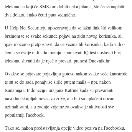
telefona na koji će SMS-om dobiti neka pitanja, što će se naplatiti
dva dolara, i tako četiri puta sedmično.
U Help Net Securityju upozoravaju da se lažni link širi velikom
brzinom te se svake sekunde pojavi na zidu novog korisnika, ali
ipak možemo pretpostaviti da će većina tih korisnika, kada vidi o
čemu se ovdje radi i da moraju ispunjavati IQ test i ostaviti broj
telefona, shvatiti da je riječ o prevari, prenosi Dnevnik.hr.
Ovakve se prijevare pojavljuju gotovo nakon svake veće katastrofe
te su se do sada ponajviše širile putem maila – npr. nakon
tsunamija u Indoneziji i uragana Katrine kada su prevaranti
navodno skupljali novac za žrtve, a u biti su uplaćeni novac
uzimali sami, a u zadnje vrijeme za ovakve je aktivnosti sve
popularniji Facebook.
Tako se, nakon predstavljanja opcije video poziva na Facebooku,