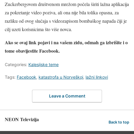
Zuckerbergovom društvenom mrežom počela širiti lažna aplikacija
za pokretanje video poziva, ali ona nije bila tolika opasna, za
razliku od ovog slučaja s videozapisom bombaškog napada čiji je
cilj uzeti korisnicima što više novca.
Ako se ovaj link pojavi i na vašem zidu, odmah ga izbrišite i o
tome obavijestite Facebook.
Categories:
Kalesijske teme
Tags:
Facebook
,
katastrofa u Norveškoj
,
lažni linkovi
Leave a Comment
NEON Televizija
Back to top