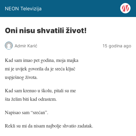
NEON Televizija
Oni nisu shvatili život!
Admir Karić
15 godina ago
Kad sam imao pet godina, moja majka
mi je uvijek govorila da je sreća ključ
uspješnog života.
Kad sam krenuo u školu, pitali su me
šta želim biti kad odrastem.
Napisao sam “srećan”.
Rekli su mi da nisam najbolje shvatio zadatak.