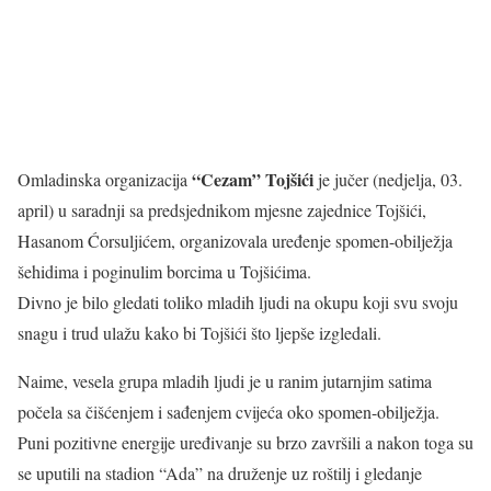
“Cezam” Tojšići
Omladinska organizacija
je jučer (nedjelja, 03.
april) u saradnji sa predsjednikom mjesne zajednice Tojšići,
Hasanom Ćorsuljićem, organizovala uređenje spomen-obilježja
šehidima i poginulim borcima u Tojšićima.
Divno je bilo gledati toliko mladih ljudi na okupu koji svu svoju
snagu i trud ulažu kako bi Tojšići što ljepše izgledali.
Naime, vesela grupa mladih ljudi je u ranim jutarnjim satima
počela sa čišćenjem i sađenjem cvijeća oko spomen-obilježja.
Puni pozitivne energije uređivanje su brzo završili a nakon toga su
se uputili na stadion “Ada” na druženje uz roštilj i gledanje