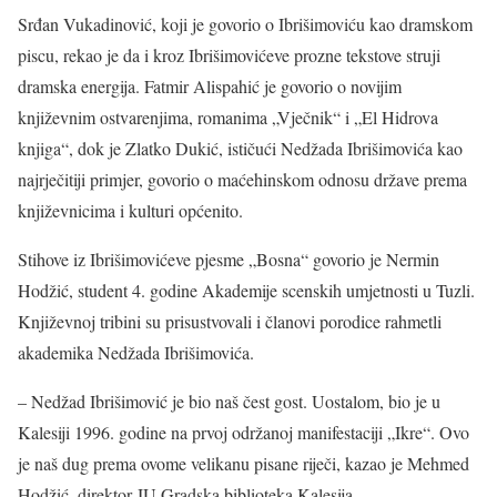
Srđan Vukadinović, koji je govorio o Ibrišimoviću kao dramskom
piscu, rekao je da i kroz Ibrišimovićeve prozne tekstove struji
dramska energija. Fatmir Alispahić je govorio o novijim
književnim ostvarenjima, romanima „Vječnik“ i „El Hidrova
knjiga“, dok je Zlatko Dukić, ističući Nedžada Ibrišimovića kao
najrječitiji primjer, govorio o maćehinskom odnosu države prema
književnicima i kulturi općenito.
Stihove iz Ibrišimovićeve pjesme „Bosna“ govorio je Nermin
Hodžić, student 4. godine Akademije scenskih umjetnosti u Tuzli.
Književnoj tribini su prisustvovali i članovi porodice rahmetli
akademika Nedžada Ibrišimovića.
– Nedžad Ibrišimović je bio naš čest gost. Uostalom, bio je u
Kalesiji 1996. godine na prvoj održanoj manifestaciji „Ikre“. Ovo
je naš dug prema ovome velikanu pisane riječi, kazao je Mehmed
Hodžić, direktor JU Gradska biblioteka Kalesija.