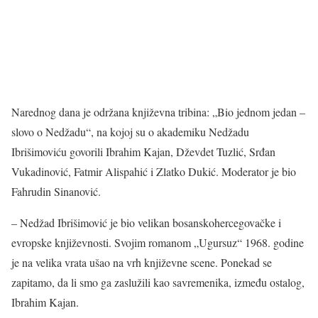
Narednog dana je održana književna tribina: „Bio jednom jedan –
slovo o Nedžadu“, na kojoj su o akademiku Nedžadu
Ibrišimoviću govorili Ibrahim Kajan, Dževdet Tuzlić, Srđan
Vukadinović, Fatmir Alispahić i Zlatko Dukić. Moderator je bio
Fahrudin Sinanović.
– Nedžad Ibrišimović je bio velikan bosanskohercegovačke i
evropske književnosti. Svojim romanom „Ugursuz“ 1968. godine
je na velika vrata ušao na vrh književne scene. Ponekad se
zapitamo, da li smo ga zaslužili kao savremenika, između ostalog,
Ibrahim Kajan.