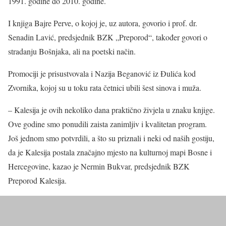
1991. godine do 2010. godine.
I knjiga Bajre Perve, o kojoj je, uz autora, govorio i prof. dr.
Senadin Lavić, predsjednik BZK „Preporod“, također govori o
stradanju Bošnjaka, ali na poetski način.
Promociji je prisustvovala i Nazija Beganović iz Đulića kod
Zvornika, kojoj su u toku rata četnici ubili šest sinova i muža.
– Kalesija je ovih nekoliko dana praktično živjela u znaku knjige.
Ove godine smo ponudili zaista zanimljiv i kvalitetan program.
Još jednom smo potvrdili, a što su priznali i neki od naših gostiju,
da je Kalesija postala značajno mjesto na kulturnoj mapi Bosne i
Hercegovine, kazao je Nermin Bukvar, predsjednik BZK
Preporod Kalesija.