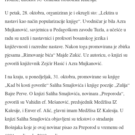
U petak, 28. oktobra, organiziran je i okrugli sto: „Lektira u
nastavi kao način popularizacije knjige“. Uvodničar je bila Azra
Mujkanović, savjetnica u Pedagoškom zavodu Tuzla, a učešće u
radu su uzeli i nastavnici i profesori bosanskog jezika i
književnosti i razredne nastave. Nakon toga promovirana je zbirka
pjesama „Rimovanje bića“ Majde Zukić. Uz autoricu, o knjizi su
govorili književnik Zejćir Hasić i Azra Mujkanović.
I na kraju, u ponedjeljak, 31. oktobra, promovirane su knjige
„Kad bi kosti govorile“ Saliha Smajlovića i knjige poezije „Zulija“
Bajre Perve. O knjizi Saliha Smajlovića, novinara „Preporoda“,
govorili su Vahidin ef. Mešanović, predsjednik Medžlisa IZ
Kalesije, i Enver ef. Alić, glavni imam Medžlisa IZ Kalesija. U
knjizi Saliha Smajlovića objavljeni su tekstovi o stradanju
Bošnjaka koje je ovaj novinar pisao za Preporod u vremenu od