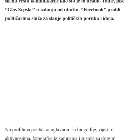
sličnu vrstu komunikacije kao što je to uradio Tadić, piše
“Glas Srpske” u izdanju od utorka. “Facebook” profili
političarima služe za slanje političkih poruka i ideja.
Na profilima političara uglavnom su biografije, vijesti o
aktivnostima, fotografije iz kampanja i susreta sa drugim