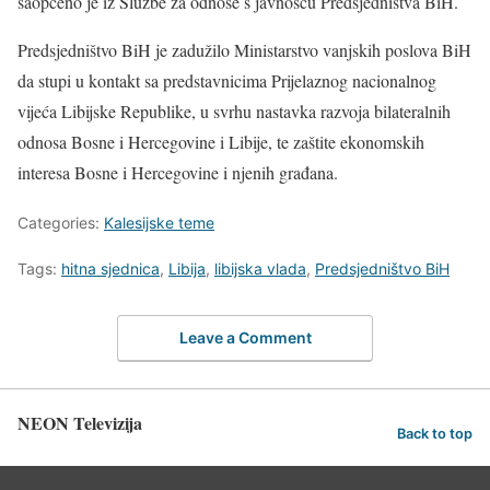
saopćeno je iz Službe za odnose s javnošću Predsjedništva BiH.
Predsjedništvo BiH je zadužilo Ministarstvo vanjskih poslova BiH
da stupi u kontakt sa predstavnicima Prijelaznog nacionalnog
vijeća Libijske Republike, u svrhu nastavka razvoja bilateralnih
odnosa Bosne i Hercegovine i Libije, te zaštite ekonomskih
interesa Bosne i Hercegovine i njenih građana.
Categories:
Kalesijske teme
Tags:
hitna sjednica
,
Libija
,
libijska vlada
,
Predsjedništvo BiH
Leave a Comment
NEON Televizija
Back to top