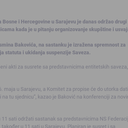
 Bosne i Hercegovine u Sarajevu je danas održao drugi
cama kada je u pitanju organizovanje skupštine i usvaj
smina Bakovića, na sastanku je izražena spremnost za
ja statuta i ukidanja suspenzije Saveza.
eni akti za susrete sa predstavnicima entitetskih saveza,
 maja u Sarajevu, a Komitet za propise će do utorka dat
 na tu sjednicu”, kazao je Baković na konferenciji za nov
u 11 sati održati sastanak sa predstavnicima NS Federaci
također u 11 sati u Sarajevu. Planiran je susret i sa