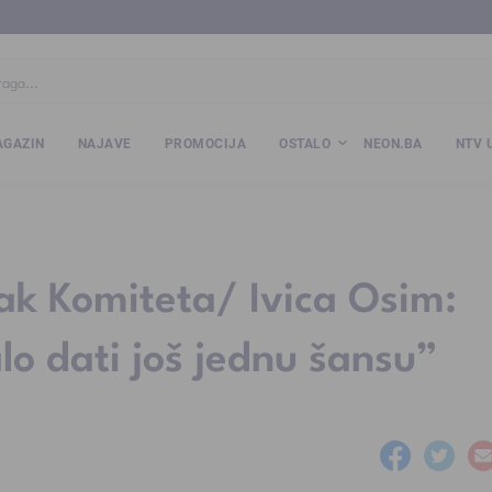
ba
www.kalesija.com
www.zvornik.ba
www.zivinice.org
www.kale
GAZIN
NAJAVE
PROMOCIJA
OSTALO
NEON.BA
NTV 
ak Komiteta/ Ivica Osim:
lo dati još jednu šansu”