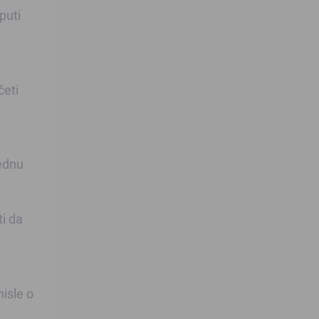
puti
četi
jednu
ti da
isle o