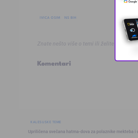
IVICA OSIM
NS BIH
Znate nešto više o temi ili želite prijaviti
Komentari
KALESIJSKE TEME
Upriličena svečana hatma-dova za polaznike mekteba i 