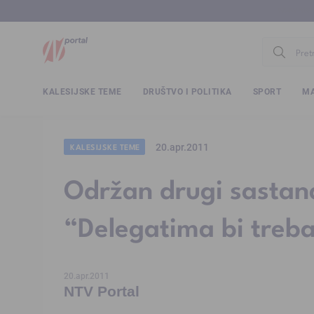
www.ntv.
KALESIJSKE TEME
DRUŠTVO I POLITIKA
SPORT
MA
20.apr.2011
KALESIJSKE TEME
Održan drugi sastan
“Delegatima bi treba
20.apr.2011
NTV Portal