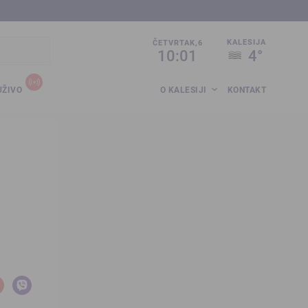
sija.co.ba
KALESIJA
ČETVRTAK,6
10:01
4°
UŽIVO
O KALESIJI
KONTAKT