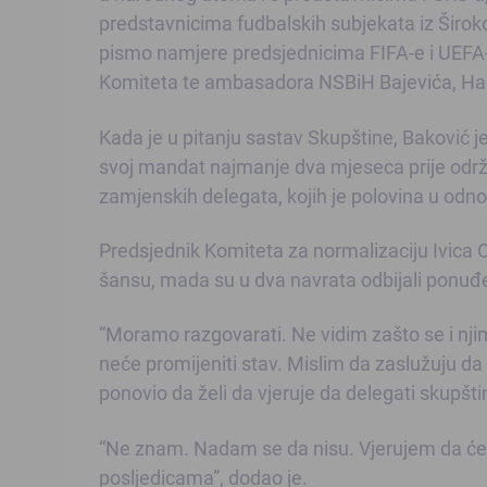
predstavnicima fudbalskih subjekata iz Širok
pismo namjere predsjednicima FIFA-e i UEFA-e
Komiteta te ambasadora NSBiH Bajevića, Hadž
Kada je u pitanju sastav Skupštine, Baković 
svoj mandat najmanje dva mjeseca prije održa
zamjenskih delegata, kojih je polovina u odno
Predsjednik Komiteta za normalizaciju Ivica 
šansu, mada su u dva navrata odbijali ponuđ
“Moramo razgovarati. Ne vidim zašto se i nji
neće promijeniti stav. Mislim da zaslužuju da d
ponovio da želi da vjeruje da delegati skupšti
“Ne znam. Nadam se da nisu. Vjerujem da će p
posljedicama”, dodao je.