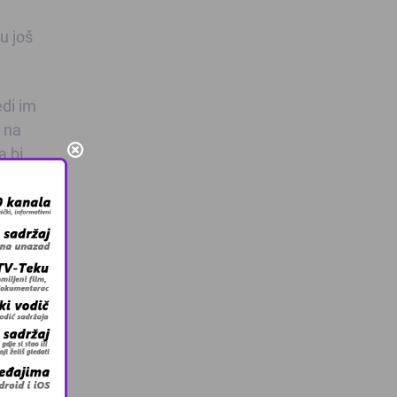
u još
edi im
 na
a bi
kovića,
ja
ućnost
liona
Savez