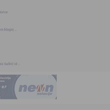
šavice
jem blagaj …
iz Salkić id …