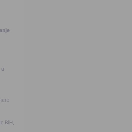
anje
 a
i
inare
je BiH,