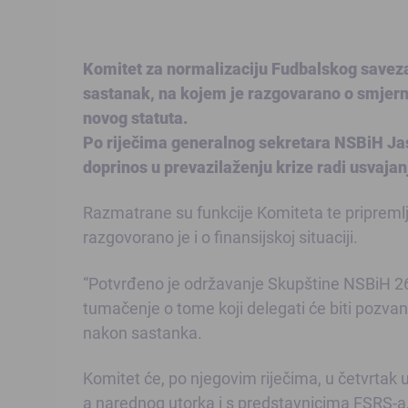
Komitet za normalizaciju Fudbalskog saveza
sastanak, na kojem je razgovarano o smjerni
novog statuta.
Po riječima generalnog sekretara NSBiH Ja
doprinos u prevazilaženju krize radi usvajan
Razmatrane su funkcije Komiteta te pripremlj
razgovorano je i o finansijskoj situaciji.
“Potvrđeno je održavanje Skupštine NSBiH 26.
tumačenje o tome koji delegati će biti pozvani
nakon sastanka.
Komitet će, po njegovim riječima, u četvrtak 
a narednog utorka i s predstavnicima FSRS-a, 