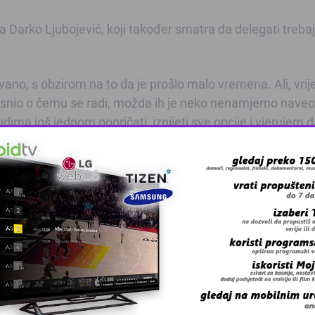
 Darko Ljubojević, koji također smatra da delegati trebaj
ivano, s obzirom na to da je prošlo malo vremena. Ali, vrij
asnio o čemu se radi, možda ih je neko nenamjerno naveo
dima još jednom popričati, iznijeti sve opcije i vjerujem d
ić.
ava Fudbalski savez. Po riječima generalnog sekretara Ba
likih dugova, koje neće biti u stanju da vrati ako suspenzi
 i UEFA-e, jer ako suspenzija potraje zaista postoji mog
, koji je precizirao da Savez trenutno duguje oko 2,5 mi
panijama koje su na različite načine vršile usluge za 