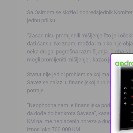
Sa Osimom se složio i dopredsjednik Komiteta
jednu priliku.
“Zasad nisu promijenili mišljenje što je i oček
dati šansu. Ne znam, možda im niko nije obj
neka druga, pogrešna razmišljanja. Treba s lju
mogli promijeniti mišljenje”, kazao je Ljubojev
Statut nije jedini problem sa kojima se suoč
Savez se nalazi u finansijskoj dubiozi zbog ve
potraje.
“Neophodna nam je finansijska podrška FIFA-e
da dođe do bankrota Saveza”, kazao je Baković
KM na ime neplaćenih poreza a dug prema kom
iznosi oko 700.000 KM.