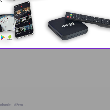
 grešku u tekstu?
This popup will close in:
10
odrasle u džem …