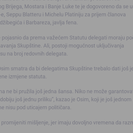
og Brijega, Mostara i Banje Luke te je dogovoreno da se u
, Seppu Blatteru i Michelu Platiniju za prijem članova
ibegića i Barbareza, javlja fena.
je pojasnio da prema važećem Statutu delegati moraju po
vanja Skupštine. Ali, postoji mogućnost uključivanja
su na broj redovnih delegata.
Osim smatra da bi delegatima Skupštine trebalo dati još 
ene izmjene statuta.
ma ne bi pružila još jedna šansa. Niko ne može garantova
obiju još jednu priliku”, kazao je Osim, koji je još jednom
ne nisu pod uticajem političara.
romijeniti mišljenje, jer imaju dovoljno vremena da razm