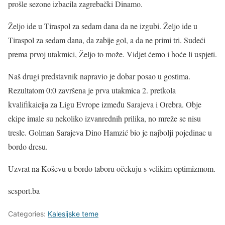
prošle sezone izbacila zagrebački Dinamo.
Željo ide u Tiraspol za sedam dana da ne izgubi. Željo ide u
Tiraspol za sedam dana, da zabije gol, a da ne primi tri. Sudeći
prema prvoj utakmici, Željo to može. Vidjet ćemo i hoće li uspjeti.
Naš drugi predstavnik napravio je dobar posao u gostima.
Rezultatom 0:0 završena je prva utakmica 2. pretkola
kvalifikaicija za Ligu Evrope između Sarajeva i Orebra. Obje
ekipe imale su nekoliko izvanrednih prilika, no mreže se nisu
tresle. Golman Sarajeva Dino Hamzić bio je najbolji pojedinac u
bordo dresu.
Uzvrat na Koševu u bordo taboru očekuju s velikim optimizmom.
scsport.ba
Categories:
Kalesijske teme