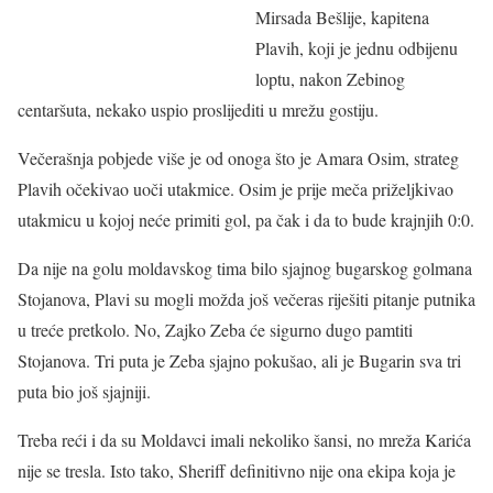
Mirsada Bešlije, kapitena
Plavih, koji je jednu odbijenu
loptu, nakon Zebinog
centaršuta, nekako uspio proslijediti u mrežu gostiju.
Večerašnja pobjede više je od onoga što je Amara Osim, strateg
Plavih očekivao uoči utakmice. Osim je prije meča priželjkivao
utakmicu u kojoj neće primiti gol, pa čak i da to bude krajnjih 0:0.
Da nije na golu moldavskog tima bilo sjajnog bugarskog golmana
Stojanova, Plavi su mogli možda još večeras riješiti pitanje putnika
u treće pretkolo. No, Zajko Zeba će sigurno dugo pamtiti
Stojanova. Tri puta je Zeba sjajno pokušao, ali je Bugarin sva tri
puta bio još sjajniji.
Treba reći i da su Moldavci imali nekoliko šansi, no mreža Karića
nije se tresla. Isto tako, Sheriff definitivno nije ona ekipa koja je