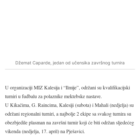
Džemat Caparde, jedan od učensika završnog turnira
U organizaciji MIZ Kalesija i “Ilmije”, održani su kvalifikacijski
turniri u fudbalu za polaznike mektebske nastave.
U Kikačima, G. Raincima, Kalesiji (subota) i Mahali (nedjelja) su
održani regionalni turniri, a najbolje 2 ekipe sa svakog turnira su
obezbjedile plasman na završni turnir koji će biti održan sljedećeg
vikenda (nedjelja, 17. april) na Pješavici.