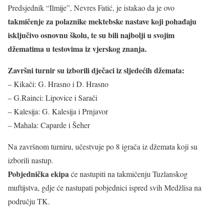
Predsjednik “Ilmije”, Nevres Fatić, je istakao da je ovo
takmičenje za polaznike mektebske nastave koji pohađaju
isključivo osnovnu školu, te su bili najbolji u svojim
džematima u testovima iz vjerskog znanja.
Završni turnir su izborili dječaci iz sljedećih džemata:
– Kikači: G. Hrasno i D. Hrasno
– G.Rainci: Lipovice i Sarači
– Kalesija: G. Kalesija i Prnjavor
– Mahala: Caparde i Šeher
Na završnom turniru, učestvuje po 8 igrača iz džemata koji su
izborili nastup.
Pobjednička ekipa
će nastupiti na takmičenju Tuzlanskog
muftijstva, gdje će nastupati pobjednici ispred svih Medžlisa na
području TK.