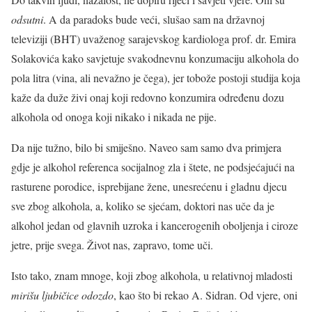
odsutni
. A da paradoks bude veći, slušao sam na državnoj
televiziji (BHT) uvaženog sarajevskog kardiologa prof. dr. Emira
Solakovića kako savjetuje svakodnevnu konzumaciju alkohola do
pola litra (vina, ali nevažno je čega), jer tobože postoji studija koja
kaže da duže živi onaj koji redovno konzumira određenu dozu
alkohola od onoga koji nikako i nikada ne pije.
Da nije tužno, bilo bi smiješno. Naveo sam samo dva primjera
gdje je alkohol referenca socijalnog zla i štete, ne podsjećajući na
rasturene porodice, isprebijane žene, unesrećenu i gladnu djecu
sve zbog alkohola, a, koliko se sjećam, doktori nas uče da je
alkohol jedan od glavnih uzroka i kancerogenih oboljenja i ciroze
jetre, prije svega. Život nas, zapravo, tome uči.
Isto tako, znam mnoge, koji zbog alkohola, u relativnoj mladosti
mirišu ljubičice odozdo
, kao što bi rekao A. Sidran. Od vjere, oni