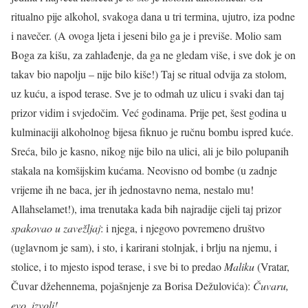
ritualno pije alkohol, svakoga dana u tri termina, ujutro, iza podne
i navečer. (A ovoga ljeta i jeseni bilo ga je i previše. Molio sam
Boga za kišu, za zahlađenje, da ga ne gledam više, i sve dok je on
takav bio napolju – nije bilo kiše!) Taj se ritual odvija za stolom,
uz kuću, a ispod terase. Sve je to odmah uz ulicu i svaki dan taj
prizor vidim i svjedočim. Već godinama. Prije pet, šest godina u
kulminaciji alkoholnog bijesa fiknuo je ručnu bombu ispred kuće.
Sreća, bilo je kasno, nikog nije bilo na ulici, ali je bilo polupanih
stakala na komšijskim kućama. Neovisno od bombe (u zadnje
vrijeme ih ne baca, jer ih jednostavno nema, nestalo mu!
Allahselamet!), ima trenutaka kada bih najradije cijeli taj prizor
spakovao u zavežljaj
: i njega, i njegovo povremeno društvo
(uglavnom je sam), i sto, i karirani stolnjak, i brlju na njemu, i
stolice, i to mjesto ispod terase, i sve bi to predao
Maliku
(Vratar,
Čuvar džehennema, pojašnjenje za Borisa Dežulovića):
Čuvaru,
evo, izvoli!