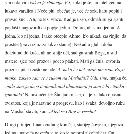
samo da vidi
kakva je situacija
. (O, kako je šejtan inteligentna i
lukava varalica!) Neće piti, obećao je, već će sok, kafu popiti i
pravac kući. Ali, ne lezi vraže. Kad je ušao, odmah su ga sjatili
pajdaši i nagovorili da popije jednu. Dobro, ali samo jednu. A
jedna, k'o ni jedna. I tako otčepio Ahmo, k'o nikad, zasvinjio, da
prostite (pravi izraz za takvo stanje)! Nekad u gluha doba
doteturao do kuće, ali ne smije ući, sad ga strah Boga, a stid
matere, sjeo pod prozor i počeo plakati. Mati ga čula, otvorila
prozor i pitala zašto ne uđe:
A, kako ću ući, strah me sada Boga,
majko, zakleo sam se s rukom na Mushafu!?
Uđi, sine,
majka će,
znala sam ja da si ti ahmak nad ahmacima, ja sam tebi čitanku
zamotala!
Naravoučenije: Šta ljudi misle, da je za tako opasnu
ovisnost, koja je naravno u progresu, kao i svaka, dovoljno ruku
na Mushaf staviti, kao
zakleti se
i
Bog te veselio!
Drugi primjer: Imam čudnog komšiju, starijeg čovjeka, njegova
jedina i najveća nesreća je to što je notorni alkoholičar. On