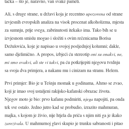
tačka – što je, naravno, van svake pameti.
Ali, s druge strane, u državi koja je recentno
upozorena
od strane
izvjesnih evropskih analiza na visok procenat alkoholizma, mjesta
za sumnju, prije svega, zabrinutosti itekako ima. Tako bih se u
izvjesnom smislu mogao i složiti s ovim rečenicama Borisa
Dežulovića, koje je napisao u svojoj posljednjoj kolumni; dakle,
samo djelimično. A propos, izbjeći ću stereotip
oni su onakvi, ne,
mi smo ovakvi, ali ste vi takvi
, pa ću potkrijepiti njegovu tvrdnju
sa svoja dva primjera, a nakanu mu i cinizam na stranu. Helem.
Prvi primjer: Bio je u Tešnju momak u godinama, Ahmo se zvao,
koji je imao svoj ustaljeni rakijsko-kafanski obrazac života.
Njegov moto je bio: prvo kafanu podmiriti,
njega
napojiti, pa onda
tek sve ostalo. Jedno jutro kad se probudio, izrazito mahmuran,
majka, s kojom je živio, nije htjela da priča s njim niti ga je ikako
zarezivala
. U mahmurnoj glavi skupio je trunku sabranosti i pitao