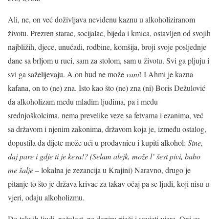
Ali, ne, on već doživljava neviđenu kaznu u alkoholiziranom
životu. Prezren starac, socijalac, bijeda i kmica, ostavljen od svojih
najbližih, djece, unučadi, rodbine, komšija, broji svoje posljednje
dane sa brljom u ruci, sam za stolom, sam u životu. Svi ga pljuju i
svi ga saželijevaju. A on hud ne može
vani
! I Ahmi je kazna
kafana, on to (ne) zna. Isto kao što (ne) zna (ni) Boris Dežulović
da alkoholizam među mladim ljudima, pa i među
srednjoškolcima, nema prevelike veze sa fetvama i ezanima, već
sa državom i njenim zakonima, državom koja je, između ostalog,
dopustila da dijete može ući u prodavnicu i kupiti alkohol:
Sine,
daj pare i gdje ti je kesa!? (Selam alejk, može l’ šest pivi, babo
me šalje –
lokalna je zezancija u Krajini) Naravno, drugo je
pitanje to što je država krivac za takav očaj pa se ljudi, koji nisu u
vjeri, odaju alkoholizmu.
Do takvih ljudi, nažalost, ne dopiru riječi i savjeti vjere. Oni su