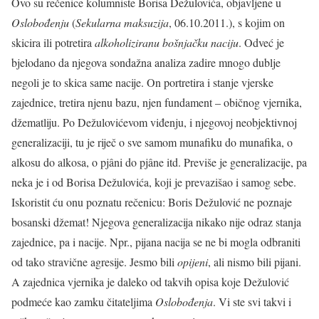
Ovo su rečenice kolumniste Borisa Dežulovića, objavljene u
Oslobođenju
(
Sekularna maksuzija
, 06.10.2011.), s kojim on
skicira ili potretira
alkoholiziranu bošnjačku naciju
. Odveć je
bjelodano da njegova sondažna analiza zadire mnogo dublje
negoli je to skica same nacije. On portretira i stanje vjerske
zajednice, tretira njenu bazu, njen fundament – običnog vjernika,
džematliju. Po Dežulovićevom viđenju, i njegovoj neobjektivnoj
generalizaciji, tu je riječ o sve samom munafiku do munafika, o
alkosu do alkosa, o pjâni do pjâne itd. Previše je generalizacije, pa
neka je i od Borisa Dežulovića, koji je prevazišao i samog sebe.
Iskoristit ću onu poznatu rečenicu: Boris Dežulović ne poznaje
bosanski džemat! Njegova generalizacija nikako nije odraz stanja
zajednice, pa i nacije. Npr., pijana nacija se ne bi mogla odbraniti
od tako stravične agresije. Jesmo bili
opijeni
, ali nismo bili pijani.
A zajednica vjernika je daleko od takvih opisa koje Dežulović
podmeće kao zamku čitateljima
Oslobođenja
. Vi ste svi takvi i