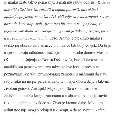
je majku zašto takvo ponašanje, a mati mu ljutito odbrusi:
Kako te
nije stid više? Sve što zaradiš u kafani potrošiš, na rakiju i
opijanje, pogledaj se na šta ličiš, vidi gdje su tvoji drugovi, svi se
poženili, kuće napravili, djecu izrodili, samo ti… pogledaj se…
pijanice, alkoholičaru, rakijašu… guram jastuke u prozore, puše,
a ti sve popi… sram te bilo…
No, Ahmo je prekinuo majku i
čvrsto joj obećao da više neće piti i da će biti bolji čovjek. Da bi je
uvjerio u svoju odlučnost, tražio je da mu iz sobe donese Mushaf
(Kur'an, pojašnjenje za Borisa Dežulovića, budući da u svom
analitičkom pametovanju zna takve gafove izvaliti prosto ne
poznavajući vjersku terminologiju) zamotan u mahramu da stavi
svoju ruku na njega, pa da se zakune i majci obeća da je s takvim
životom gotovo. Zauvijek! Majka je otišla u sobu, malo se
zadržala i donijela knjigu zamotanu u mahramu. Ahmo je stavio
ruku na mahramu i zakleo se. Život je krenuo dalje. Međutim,
jednu noć nije mogao odoljeti iskušenju, a da ne svrati u kafanu