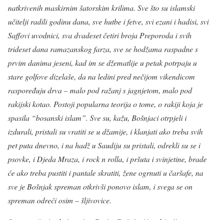
natkrivenih maskirnim šatorskim krilima. Sve što su islamski
učitelji radili godinu dana, sve hutbe i fetve, svi ezani i hadisi, svi
Saffovi uvodnici, sva dvadeset četiri broja Preporoda i svih
trideset dana ramazanskog farza, sve se hodžama raspadne s
prvim danima jeseni, kad im se džematlije u petak potrpaju u
stare golfove dizelaše, da na ledini pred nečijom vikendicom
raspoređuju drva – malo pod ražanj s jagnjetom, malo pod
rakijski kotao. Postoji popularna teorija o tome, o rakiji koja je
spasila “bosanski islam”. Sve su, kažu, Bošnjaci otrpjeli i
izdurali, pristali su vratiti se u džamije, i klanjati ako treba svih
pet puta dnevno, i na hadž u Saudiju su pristali, odrekli su se i
psovke, i Djeda Mraza, i rock n rolla, i pršuta i svinjetine, brade
će ako treba pustiti i pantale skratiti, žene ogrnuti u čaršafe, na
sve je Bošnjak spreman otkrivši ponovo islam, i svega se on
spreman odreći osim – šljivovice.