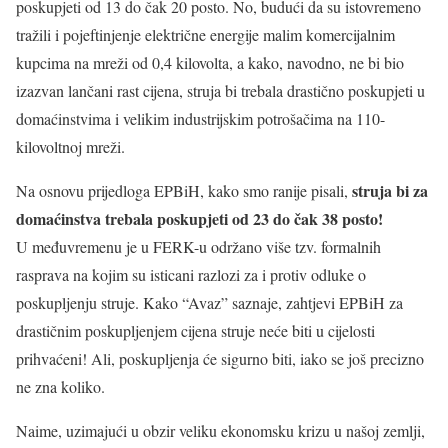
poskupjeti od 13 do čak 20 posto. No, budući da su istovremeno
tražili i pojeftinjenje električne energije malim komercijalnim
kupcima na mreži od 0,4 kilovolta, a kako, navodno, ne bi bio
izazvan lančani rast cijena, struja bi trebala drastično poskupjeti u
domaćinstvima i velikim industrijskim potrošačima na 110-
kilovoltnoj mreži.
struja bi za
Na osnovu prijedloga EPBiH, kako smo ranije pisali,
domaćinstva trebala poskupjeti od 23 do čak 38 posto!
U međuvremenu je u FERK-u održano više tzv. formalnih
rasprava na kojim su isticani razlozi za i protiv odluke o
poskupljenju struje. Kako “Avaz” saznaje, zahtjevi EPBiH za
drastičnim poskupljenjem cijena struje neće biti u cijelosti
prihvaćeni! Ali, poskupljenja će sigurno biti, iako se još precizno
ne zna koliko.
Naime, uzimajući u obzir veliku ekonomsku krizu u našoj zemlji,