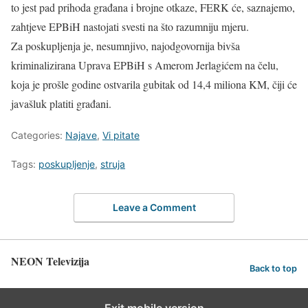
to jest pad prihoda građana i brojne otkaze, FERK će, saznajemo,
zahtjeve EPBiH nastojati svesti na što razumniju mjeru.
Za poskupljenja je, nesumnjivo, najodgovornija bivša
kriminalizirana Uprava EPBiH s Amerom Jerlagićem na čelu,
koja je prošle godine ostvarila gubitak od 14,4 miliona KM, čiji će
javašluk platiti građani.
Categories:
Najave
,
Vi pitate
Tags:
poskupljenje
,
struja
Leave a Comment
NEON Televizija
Back to top
Exit mobile version