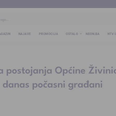
ba
www.kalesija.com
www.zvornik.ba
www.zivinice.org
www.kale
GAZIN
NAJAVE
PROMOCIJA
OSTALO
NEON.BA
NTV 
a postojanja Općine Živini
d danas počasni građani