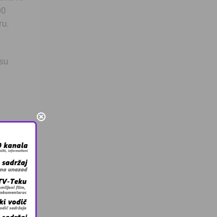
00
ru.
 su