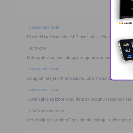
KALESIJSKE TEME
Dževad Hadžić nosilac SDP-ove liste za Skupštinu Tuzl
MAGAZIN
Meteorolozi najavili blagu promjenu vremena: Sutra plju
KALESIJSKE TEME
Za ugodnije ljeto: Klima servis „Ćiro“ na usluzi građanim
KALESIJSKE TEME
Javni oglas za izbor kandidata za popunu rezervne liste 
DRUŠTVO I POLITIKA
Četvrto ljeto zaredom Trg slobode postaje Naše mjesto