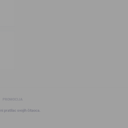
PROMOCIJA
ni pratilac svojih čitaoca.