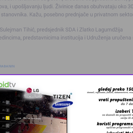
nova, i upošljavanju ljudi. Živinice danas obuhvataju oko 3
da stanovnika. Kažu, posebno prednjače u privatnom sekto
 Sulejman Tihić, predsjednik SDA i Zlatko Lagumdžija
dincima, predstavnicima institucija i Udruženja uručena
RAĐANIN
 grešku u tekstu?