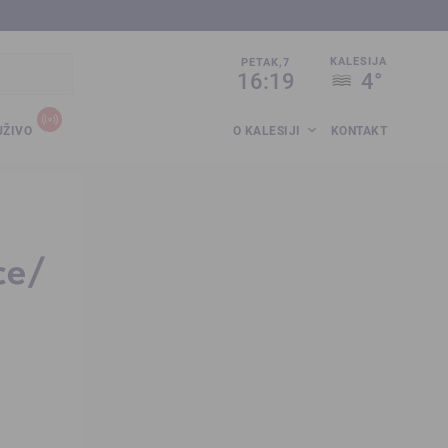
sija.co.ba
KALESIJA
PETAK,7
16:19
4°
UŽIVO
O KALESIJI
KONTAKT
ce/