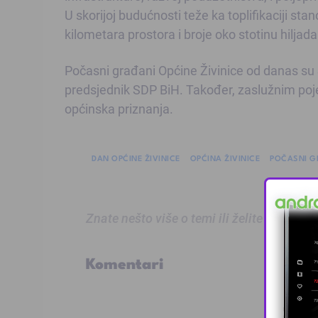
U skorijoj budućnosti teže ka toplifikaciji sta
kilometara prostora i broje oko stotinu hilja
Počasni građani Općine Živinice od danas su
predsjednik SDP BiH. Također, zaslužnim poje
općinska priznanja.
DAN OPĆINE ŽIVINICE
OPĆINA ŽIVINICE
POČASNI G
Znate nešto više o temi ili želite prijaviti
Komentari