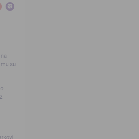
ana
čemu su
no
uz
arkovi.