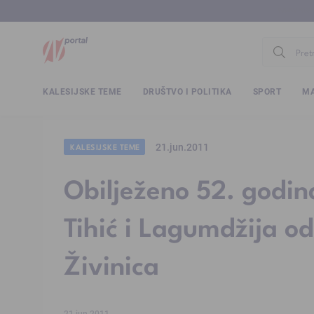
www.ntv.
KALESIJSKE TEME
DRUŠTVO I POLITIKA
SPORT
MA
21.jun.2011
KALESIJSKE TEME
Obilježeno 52. godin
Tihić i Lagumdžija o
Živinica
21.jun.2011