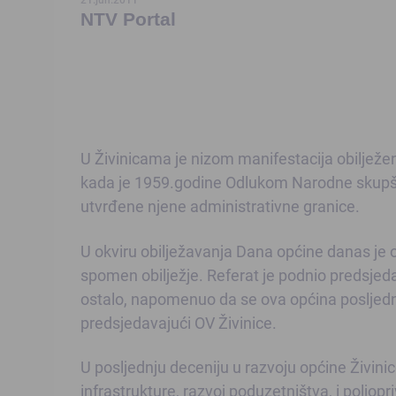
NTV Portal
U Živinicama je nizom manifestacija obilježe
kada je 1959.godine Odlukom Narodne skupšt
utvrđene njene administrativne granice.
U okviru obilježavanja Dana općine danas je
spomen obilježje. Referat je podnio predsjeda
ostalo, napomenuo da se ova općina posljednj
predsjedavajući OV Živinice.
U posljednju deceniju u razvoju općine Živini
infrastrukture, razvoj poduzetništva, i poljop