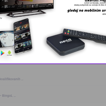
anskog kanton …
skovi i grmljav …
a
This popup will close in:
10
kvalifikovanih …
 – BingoL …