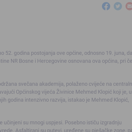
no 52. godina postojanja ove općine, odnosno 19. juna, d
ine NR Bosne i Hercegovine osnovana ova općina, pri 
 održana svečana akademija, polaženo cvijeće na central
vajući Općinskog vijeća Živinice Mehmed Klopić koji je, 
ih godina intenzivno razvija, istakao je Mehmed Klopić,
ce učinjeni su mnogi uspjesi. Posebno ističu izgradnju
rivrede. Asfaltirani su putevi, uređene su pješačke zone, p