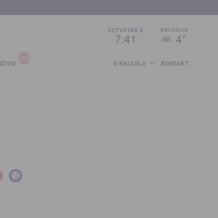
sija.co.ba
KALESIJA
ČETVRTAK,6
7:41
4°
UŽIVO
O KALESIJI
KONTAKT