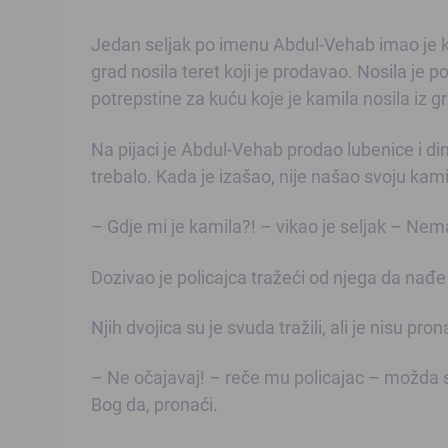
Jedan seljak po imenu Abdul-Vehab imao je k
grad nosila teret koji je prodavao. Nosila je 
potrepstine za kuću koje je kamila nosila iz g
Na pijaci je Abdul-Vehab prodao lubenice i dinj
trebalo. Kada je izašao, nije našao svoju kami
– Gdje mi je kamila?! – vikao je seljak – Nem
Dozivao je policajca tražeći od njega da nađe 
Njih dvojica su je svuda tražili, ali je nisu prona
– Ne očajavaj! – reče mu policajac – možda se 
Bog da, pronaći.