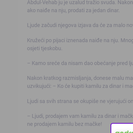
Abdul-Vehab ju je uzalud tražio svuda. Nakon 
ako naiđe na nju, prodati za jedan dinar.
Ljude začudi njegova izjava da će za malo no
Kružeći po pijaci iznenada naiđe na nju. Mnog
osjeti tjeskobu.
– Kamo sreće da nisam dao obećanje pred lju
Nakon kratkog razmisljanja, donese malu mačk
uzvikujući: – Ko će kupiti kamilu za dinar i m
Ljudi sa svih strana se okupiše ne vjerujući o
– Ljudi, prodajem vam kamilu za dinar i mačku
ne prodajem kamilu bez mačke!