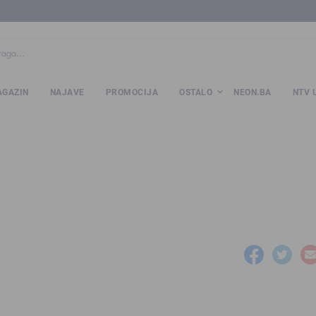
ba
www.kalesija.com
www.zvornik.ba
www.zivinice.org
www.kale
GAZIN
NAJAVE
PROMOCIJA
OSTALO
NEON.BA
NTV 