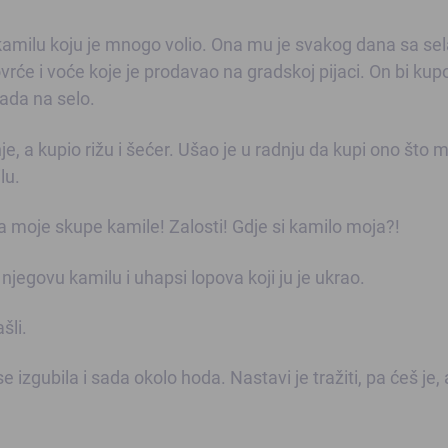
amilu koju je mnogo volio. Ona mu je svakog dana sa sel
povrće i voće koje je prodavao na gradskoj pijaci. On bi ku
rada na selo.
e, a kupio rižu i šećer. Ušao je u radnju da kupi ono što m
lu.
a moje skupe kamile! Zalosti! Gdje si kamilo moja?!
njegovu kamilu i uhapsi lopova koji ju je ukrao.
šli.
izgubila i sada okolo hoda. Nastavi je tražiti, pa ćeš je,