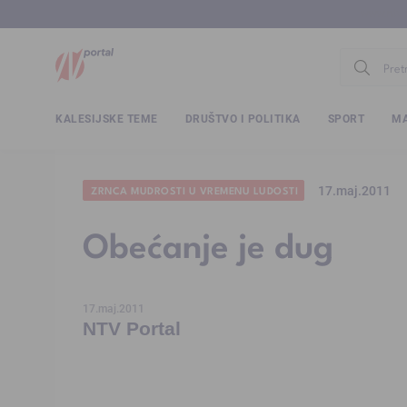
www.ntv.
KALESIJSKE TEME
DRUŠTVO I POLITIKA
SPORT
MA
17.maj.2011
ZRNCA MUDROSTI U VREMENU LUDOSTI
Obećanje je dug
17.maj.2011
NTV Portal