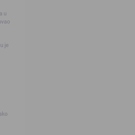
a u
povao
u je
 ako