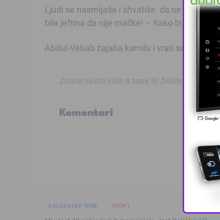
Ljudi se nasmijaše i shvatiše da ne želi proda
bila jeftina da nije mačke! – Kako bi bila jef
Abdul-Vehab zajaha kamilu i vrati se kući.
Znate nešto više o temi ili želite prijaviti
Komentari
KALESIJSKE TEME
SPORT