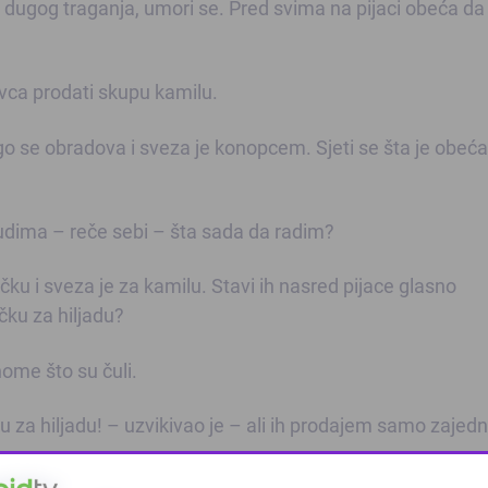
dugog traganja, umori se. Pred svima na pijaci obeća da 
vca prodati skupu kamilu.
o se obradova i sveza je konopcem. Sjeti se šta je obeća
dima – reče sebi – šta sada da radim?
u i sveza je za kamilu. Stavi ih nasred pijace glasno
ačku za hiljadu?
nome što su čuli.
 za hiljadu! – uzvikivao je – ali ih prodajem samo zajedn