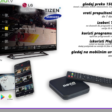
ti svoju kamilu. Ljudi se raziđoše govoreći: – Kako bi kam
tina samo da nije mačke!
 grešku u tekstu?
This popup will close in:
9