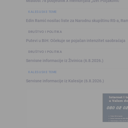
Mladost 78 pobjednik X memorijala „Izet Poljaković“
KALESIJSKE TEME
Edin Ramić nosilac liste za Narodnu skupštinu RS-a, Ram
DRUŠTVO I POLITIKA
Putevi u BiH: Očekuje se pojačan intenzitet saobraćaja
DRUŠTVO I POLITIKA
Servisne informacije iz Živinica (6.8.2026.)
KALESIJSKE TEME
Servisne informacije iz Kalesije (6.8.2026.)