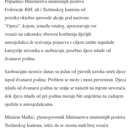
Pripadnici Ministarstva unutrašnjih poslova
Federacije BiH, ali i Tuzlanskog kantona od
početka oktobra sprovode akciju pod nazivom
”Oprez”, kojom, između ostalog, upozoravaju sve
vozače na zakonsku obavezu korištenja dječijih
autosjedalica ili vezivanja pojaseva s ciljem zaštite najmlađe
kategorije učesnika u saobraćaju, posebno djece mlađe od
dvanaest godina.
Saobraćajne nesreće danas su jedan od glavnih uzroka smrti djece
ispod dvanaest godina. Problem se može i mora prevenirati. Djeca
mlađa od dvanaest godina ne smiju se nalaziti na mjestu suvozača,
dok djeca mlađa od pet godina moraju biti smještena na zadnjem
sjedištu u autosjedalicama.
Miralem Malkić, glasnogovornik Ministarstva unutrašnjih poslova
Tuzlanskog kantona, ističe da se veoma mali broj vozača