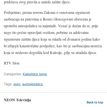
pridržava ovog pravila u smislu zaštite djece.
Podsjetimo, prema novom Zakonu o osnovama sigurnosti
saobraćaja na putevima u Bosni i Hercegovini obavezna je
upotreba autosjedalica za najmlađe. Vozač je dužan da se, prije
nego što počne upravljati vozilom, pobrine za adekvatnu
sigurnosnu zaštitu djece koja su mlađa od dvanaest godina kako
bi izbjegli katastrofalne posljedice, kao što je saobraćajna nesreća
koja se nedavno dogodila kod Kalesije, gdje su stradala djeca.
RTV Slon
Categories:
Kalesijske teme
Tags:
auto
,
autosjedalica
NEON Televizija
Back to top