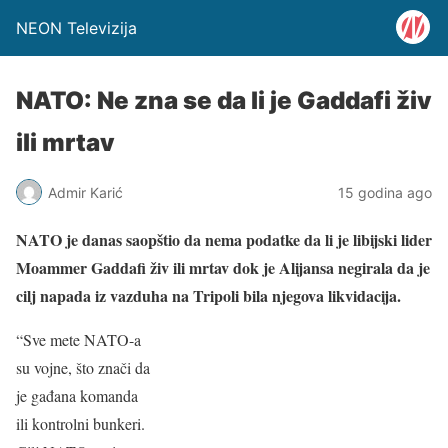
NEON Televizija
NATO: Ne zna se da li je Gaddafi živ
ili mrtav
Admir Karić
15 godina ago
NATO je danas saopštio da nema podatke da li je libijski lider
Moammer Gaddafi živ ili mrtav dok je Alijansa negirala da je
cilj napada iz vazduha na Tripoli bila njegova likvidacija.
“Sve mete NATO-a
su vojne, što znači da
je gađana komanda
ili kontrolni bunkeri.