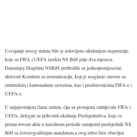
Usvajanje novog statuta bilo je uslovljeno ukidanjem susprenzije,
koje su FIFA i UEFA izrekla NS BiH prije dva mjeseca.
Današnjoj Skupštini NSBiH prethodile su jednoipomjesečne
aktivosti Komiteta za normalizaciju, koji je usaglasio stavove sa
entitetskim i kantonalnim savezima, kao i predstavnicima FIFA-e i
UEFA-e.
U najsprornijem članu statuta, čiju su promjenu zahtijevale FIFA i
UEFA, delegati su prihvatili ukidanje Predsjedništva, koje će
prema novom aktu u narednom periodu zamijeniti predsjednik NS
BiH sa četverogodišnjim mandatom,a ovaj izbor biće obavljen