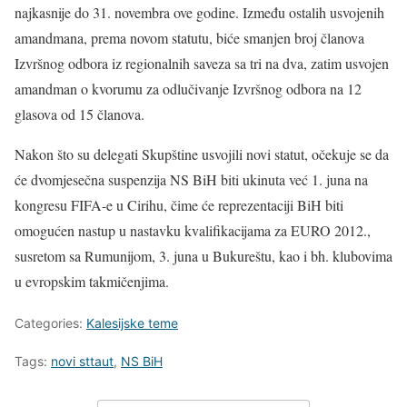
najkasnije do 31. novembra ove godine. Između ostalih usvojenih
amandmana, prema novom statutu, biće smanjen broj članova
Izvršnog odbora iz regionalnih saveza sa tri na dva, zatim usvojen
amandman o kvorumu za odlučivanje Izvršnog odbora na 12
glasova od 15 članova.
Nakon što su delegati Skupštine usvojili novi statut, očekuje se da
će dvomjesečna suspenzija NS BiH biti ukinuta već 1. juna na
kongresu FIFA-e u Cirihu, čime će reprezentaciji BiH biti
omogućen nastup u nastavku kvalifikacijama za EURO 2012.,
susretom sa Rumunijom, 3. juna u Bukureštu, kao i bh. klubovima
u evropskim takmičenjima.
Categories:
Kalesijske teme
Tags:
novi sttaut
,
NS BiH