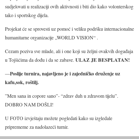
sudjelovati u realizaciji ovih aktivnosti i biti dio kako volonterskog
tako i sportskog dijela.
Projekat će se sprovesti uz pomoć i veliku podršku internacionalne
humanitarne organizacije „WORLD VISION“ .
Cezam poziva sve mlade, ali i one koji su željni ovakvih događaja
ULAZ JE BESPLATAN!
u Tojšićima da dođu i da se zabave.
Poslije turnira, najavljeno je i zajedničko druženje uz
—
kafu,sok, roštilj.
”Men sana in copore sano”- “zdrav duh u zdravom tijelu”.
DOBRO NAM DOŠLI!
U FOTO izvještaju možete pogledati kako su izgledale
priprememe za nadolazeći turnir.