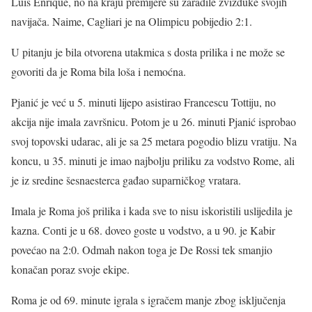
Luis Enrique, no na kraju premijere su zaradile zvižduke svojih
navijača. Naime, Cagliari je na Olimpicu pobijedio 2:1.
U pitanju je bila otvorena utakmica s dosta prilika i ne može se
govoriti da je Roma bila loša i nemoćna.
Pjanić je već u 5. minuti lijepo asistirao Francescu Tottiju, no
akcija nije imala završnicu. Potom je u 26. minuti Pjanić isprobao
svoj topovski udarac, ali je sa 25 metara pogodio blizu vratiju. Na
koncu, u 35. minuti je imao najbolju priliku za vodstvo Rome, ali
je iz sredine šesnaesterca gađao suparničkog vratara.
Imala je Roma još prilika i kada sve to nisu iskoristili uslijedila je
kazna. Conti je u 68. doveo goste u vodstvo, a u 90. je Kabir
povećao na 2:0. Odmah nakon toga je De Rossi tek smanjio
konačan poraz svoje ekipe.
Roma je od 69. minute igrala s igračem manje zbog isključenja