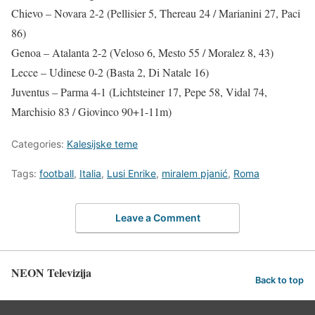
Chievo – Novara 2-2 (Pellisier 5, Thereau 24 / Marianini 27, Paci
86)
Genoa – Atalanta 2-2 (Veloso 6, Mesto 55 / Moralez 8, 43)
Lecce – Udinese 0-2 (Basta 2, Di Natale 16)
Juventus – Parma 4-1 (Lichtsteiner 17, Pepe 58, Vidal 74,
Marchisio 83 / Giovinco 90+1-11m)
Categories:
Kalesijske teme
Tags:
football
,
Italia
,
Lusi Enrike
,
miralem pjanić
,
Roma
Leave a Comment
NEON Televizija
Back to top