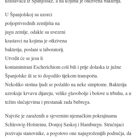
krastavaca iz Španjolske, a na kojima je otkrivena bakterija.
U Španjolskoj su uzorci
poljoprivrednih zemljišta na
jugu zemlje, odakle su uvezeni
krastavci na kojima je otkrivena
bakterija, poslani u laboratorij.
Utvrdit će se jesu li
kontaminirani Escherichiom coli bili i prije dolaska iz južne
Španjolske ili se to dogodilo tijekom transporta.
Nekoliko stotina ljudi se požalilo na neke simptome. Bakterija
uzrokuje krvavu dijareju, velike glavobolje i bolove u trbuhu, a u
težim slučajevima i prestanak rada bubrega.
Najviše je zaraženih u sjevernim njemačkim pokrajinama
Schleswig-Holsteinu, Donjoj Saskoj i Hamburgu. Stručnjaci
pozivaju stanovnike, a pogotovo one najugroženijih područja, da