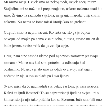
Mi nismo ničiji. Uvijek smo na nekoj međi, uvijek nečiji miraz.
Stoljećima mi se tražimo i prepoznajemo, uskoro nećemo znati ko
smo. Živimo na razmeđu svjetova, na granici naroda, uvijek krivi
nekome. Na nama se lome talasi istorije kao na grebenu.
Otrgnuti smo, a neprihvaceni. Ko rukavac sto ga je bujica
odvojila od majke pa nema vise ni toka, ni usca, suvise malen da
bude jezero, suvise velik da ga zemlja upije.
Drugi nam čine čast da idemo pod njihovom zastavom jer svoju
nemamo. Mame nas kad smo potrebni, a odbacuju kad
odslužimo. Nesreća je što smo zavoljeli ovu svoju mrtvaju i
nećemo iz nje, a sve se plaća pa i ova ljubav.
Svako misli da će nadmudriti sve ostale i u tome je naša nesreća.
Kakvi su ljudi Bosanci? To su najzamršeniji ljudi na svijetu, ni s
kim se istorija nije tako pošalila kao sa Bosnom. Juče smo bili ono
što danas želimo da zaboravimo, a nismo postali ni nešto drugo. S