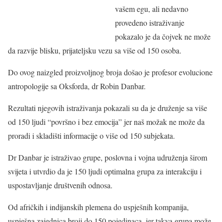
vašem egu, ali nedavno
provedeno istraživanje
pokazalo je da čojvek ne može
da razvije blisku, prijateljsku vezu sa više od 150 osoba.
Do ovog naizgled proizvoljnog broja došao je profesor evolucione
antropologije sa Oksforda, dr Robin Danbar.
Rezultati njegovih istraživanja pokazali su da je druženje sa više
od 150 ljudi “površno i bez emocija” jer naš možak ne može da
proradi i skladišti informacije o više od 150 subjekata.
Dr Danbar je istraživao grupe, poslovna i vojna udruženja širom
svijeta i utvrdio da je 150 ljudi optimalna grupa za interakciju i
uspostavljanje društvenih odnosa.
Od afričkih i indijanskih plemena do uspješnih kompanija,
uspješna zajednica broji do 150 pojedinaca, jer takva grupa može