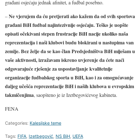
građani osjećaju jednak afinitet, a fudbal posebno.
Ne vjerujem da ću pretjerati ako kažem da od svih sportova
–
građani BiH fudbal najintezivnije osjećaju. Teško je uopšte
opisati očekivani stepen frustracije BiH nacije ukoliko naša
reprezentacija i naši klubovi budu blokirani u nastupima van
zemlje. Bez želje da se kao član Predsjedništva BiH miješam u
vaše aktivnosti, izražavam iskreno uvjerenje da ćete naći
odgovarajuće rješenje za uspostavljanje kvalitetnije
organizacije fudbalskog sporta u BiH, kao i za omogućavanje
daljeg učešća reprezentacije BiH i naših klubova u evropskim
takmičenjima
, saopšteno je iz Izetbegovićevog kabineta.
FENA
Categories:
Kalesijske teme
Tags:
FIFA
,
Izetbegović
,
NS BiH
,
UEFA