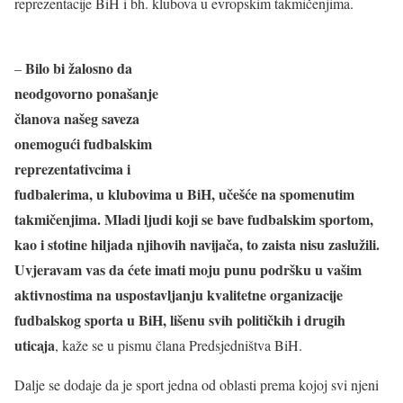
reprezentacije BiH i bh. klubova u evropskim takmičenjima.
Bilo bi žalosno da
–
neodgovorno ponašanje
članova našeg saveza
onemogući fudbalskim
reprezentativcima i
fudbalerima, u klubovima u BiH, učešće na spomenutim
takmičenjima. Mladi ljudi koji se bave fudbalskim sportom,
kao i stotine hiljada njihovih navijača, to zaista nisu zaslužili.
Uvjeravam vas da ćete imati moju punu podršku u vašim
aktivnostima na uspostavljanju kvalitetne organizacije
fudbalskog sporta u BiH, lišenu svih političkih i drugih
uticaja
, kaže se u pismu člana Predsjedništva BiH.
Dalje se dodaje da je sport jedna od oblasti prema kojoj svi njeni