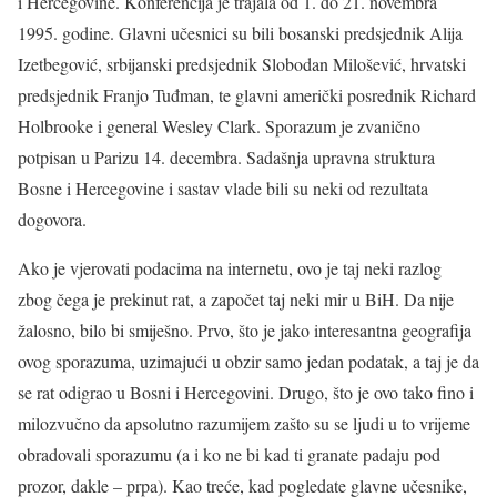
i Hercegovine. Konferencija je trajala od 1. do 21. novembra
1995. godine. Glavni učesnici su bili bosanski predsjednik Alija
Izetbegović, srbijanski predsjednik Slobodan Milošević, hrvatski
predsjednik Franjo Tuđman, te glavni američki posrednik Richard
Holbrooke i general Wesley Clark. Sporazum je zvanično
potpisan u Parizu 14. decembra. Sadašnja upravna struktura
Bosne i Hercegovine i sastav vlade bili su neki od rezultata
dogovora.
Ako je vjerovati podacima na internetu, ovo je taj neki razlog
zbog čega je prekinut rat, a započet taj neki mir u BiH. Da nije
žalosno, bilo bi smiješno. Prvo, što je jako interesantna geografija
ovog sporazuma, uzimajući u obzir samo jedan podatak, a taj je da
se rat odigrao u Bosni i Hercegovini. Drugo, što je ovo tako fino i
milozvučno da apsolutno razumijem zašto su se ljudi u to vrijeme
obradovali sporazumu (a i ko ne bi kad ti granate padaju pod
prozor, dakle – prpa). Kao treće, kad pogledate glavne učesnike,