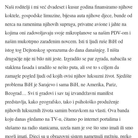
Naši roditelji i mi već dvadeset i kusur godina finansiramo njihove
koktele, gospodske limuzine, bijesna auta njihove djece, bunde od
nerca na ramenima njihovih supruga, privatne avione i jahte na
kojima oni zadovoljavaju svoje mikroplanove sa našim PDV-om i
našim mukotrpno zarađenim novcem. Isti ti ljudi ruše BiH od
istog tog Dejtonskog sporazuma do dana današnjeg. I ništa
drugačije nije ni bilo niti jeste. Izgradilo se par zgrada, nabacila se
staklena fasada i uradilo se nešto puta, ali sve to s ciljem da
zamagle pogled ljudi od kojih ovisi njihov luksuzni život. Sjedište
problema BiH je Sarajevo i sama BiH, ne Amerika, Pariz,
Beograd… Svi ti gradovi i sav taj izvandržavni manifest
predstavlja, kako geografsko, tako i psihološko produženje
njihovih luksuznih života samim boravkom na vlasti. Ova banda
koju danas gledamo na TV-u, čitamo po internet portalima i
slušamo na radio stanicama, uzela nam je sve što smo imali ili smo
mogli imati. Djeci su u obrazovni sistem nametnuli mržnju, preko