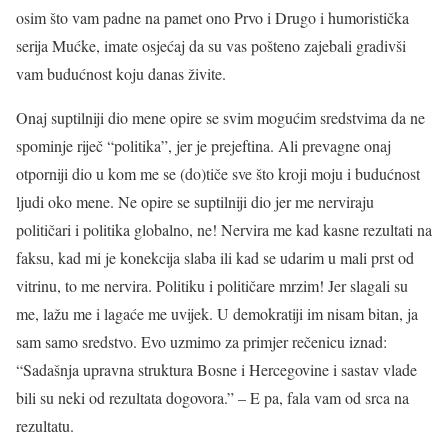
osim što vam padne na pamet ono Prvo i Drugo i humoristička
serija Mućke, imate osjećaj da su vas pošteno zajebali gradivši
vam budućnost koju danas živite.
Onaj suptilniji dio mene opire se svim mogućim sredstvima da ne
spominje riječ “politika”, jer je prejeftina. Ali prevagne onaj
otporniji dio u kom me se (do)tiče sve što kroji moju i budućnost
ljudi oko mene. Ne opire se suptilniji dio jer me nerviraju
političari i politika globalno, ne! Nervira me kad kasne rezultati na
faksu, kad mi je konekcija slaba ili kad se udarim u mali prst od
vitrinu, to me nervira. Politiku i političare mrzim! Jer slagali su
me, lažu me i lagaće me uvijek. U demokratiji im nisam bitan, ja
sam samo sredstvo. Evo uzmimo za primjer rečenicu iznad:
“Sadašnja upravna struktura Bosne i Hercegovine i sastav vlade
bili su neki od rezultata dogovora.” – E pa, fala vam od srca na
rezultatu.