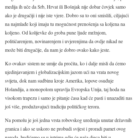
medija ih uče da Srb, Hrvat ili Bošnjak nije dobar čovjek samo
ako je drugačiji i nije iste vjere. Dobro su to oni smislili, ciljajući
na najmlađe koji imaju tu mogućnost prenošenja sa koljena na
koljeno. Od kolijevke do groba pune ljude mržnjom,
političarenjem, novinarenjem i uvjerenjima da ovdje nikad ne
može biti drugačije, da nam je dobro ovako kako jeste.
Ko ovakav sistem ne umije da pročita, ko i dalje misli da ćemo
ujedinjavanjem i globalizacijskim jazom ući na vrata novog
svijeta, dok nam sudbinu kroje Amerika, lopove osuđuje
Holandija, a monopolom upravlja Evropska Unija, taj hoda na
visokom trapezu i samo je pitanje časa kad će pasti i unazaditi nas
još više, produžavajući tradiciju političkog terora.
Na pomolu je još jedna vrsta robovskog uređenja unutar državnih
granica i ako se uskoro ne probudi svijest i proradi pamet ovog
naroda, budićemo se u jutrima gdje će naša djeca biti u