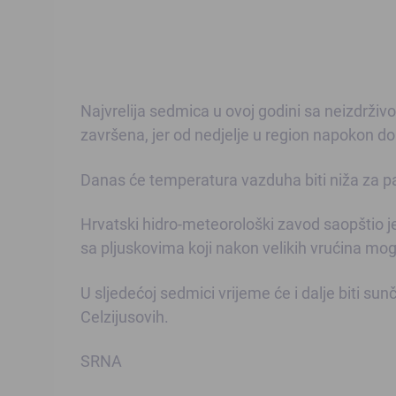
Najvrelija sedmica u ovoj godini sa neizdrživ
završena, jer od nedjelje u region napokon do
Danas će temperatura vazduha biti niža za p
Hrvatski hidro-meteorološki zavod saopštio j
sa pljuskovima koji nakon velikih vrućina mog
U sljedećoj sedmici vrijeme će i dalje biti 
Celzijusovih.
SRNA