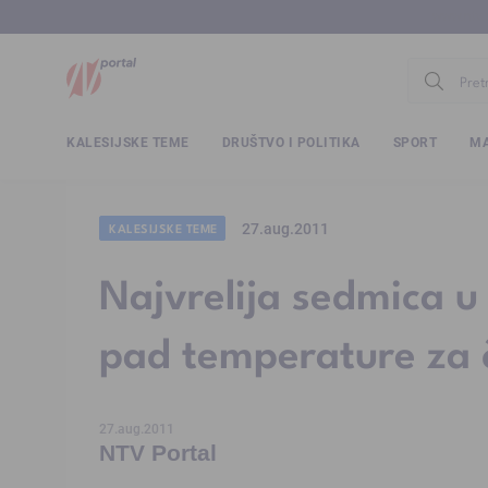
www.ntv.
KALESIJSKE TEME
DRUŠTVO I POLITIKA
SPORT
MA
27.aug.2011
KALESIJSKE TEME
Najvrelija sedmica u 
pad temperature za č
27.aug.2011
NTV Portal