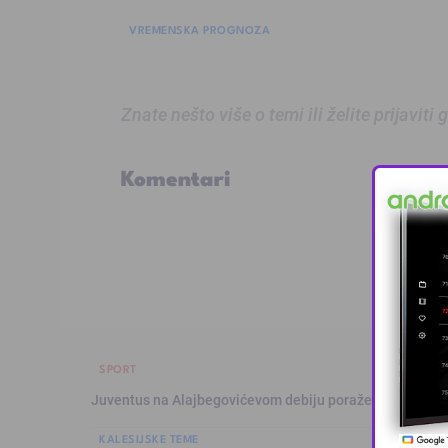
VREMENSKA PROGNOZA
Znate nešto više o temi ili želite prijaviti
Komentari
SPORT
Juventus na Alajbegovićevom debiju poražen od Intera,
KALESIJSKE TEME