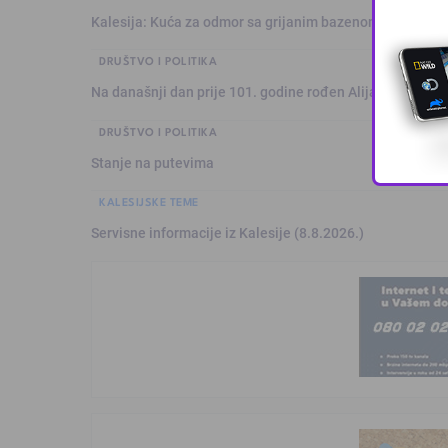
Kalesija: Kuća za odmor sa grijanim bazenom
DRUŠTVO I POLITIKA
Na današnji dan prije 101. godine rođen Alija Izetbegović
DRUŠTVO I POLITIKA
Stanje na putevima
KALESIJSKE TEME
Servisne informacije iz Kalesije (8.8.2026.)