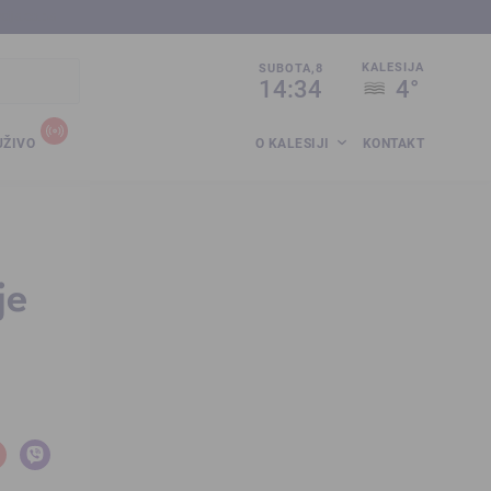
sija.co.ba
KALESIJA
SUBOTA,8
14:34
4°
UŽIVO
O KALESIJI
KONTAKT
je