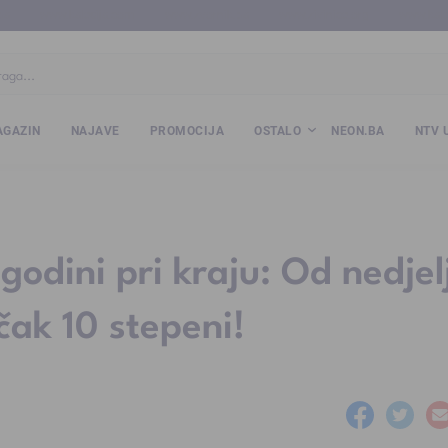
ba
www.kalesija.com
www.zvornik.ba
www.zivinice.org
www.kale
GAZIN
NAJAVE
PROMOCIJA
OSTALO
NEON.BA
NTV 
godini pri kraju: Od nedjel
ak 10 stepeni!