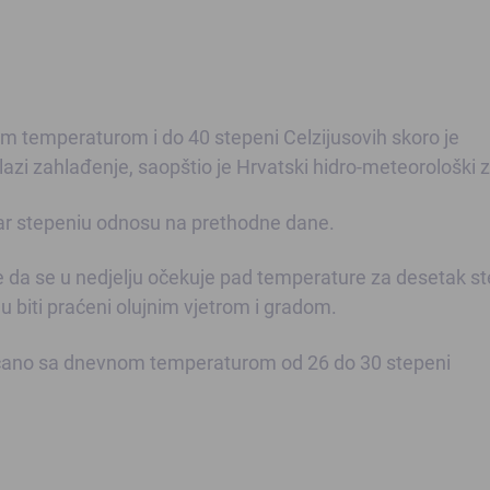
om temperaturom i do 40 stepeni Celzijusovih skoro je
lazi zahlađenje, saopštio je Hrvatski hidro-meteorološki 
ar stepeniu odnosu na prethodne dane.
e da se u nedjelju očekuje pad temperature za desetak s
u biti praćeni olujnim vjetrom i gradom.
sunčano sa dnevnom temperaturom od 26 do 30 stepeni