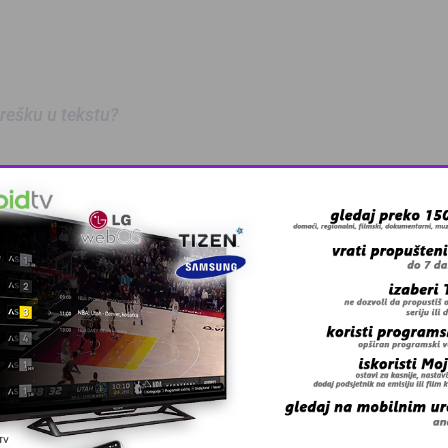
 grešku u tekstu?
 Zmaj učestvov …