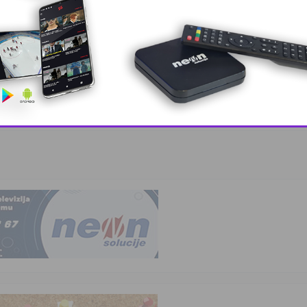
, lider ko …
This popup will close in:
10