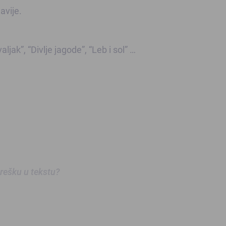
avije.
ljak”, “Divlje jagode”, “Leb i sol” …
 grešku u tekstu?