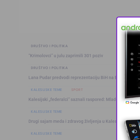
DRUŠTVO I POLITIKA
“Krimolovci” u julu zaprimili 301 poziv
DRUŠTVO I POLITIKA
Lana Pudar predvodi reprezentaciju BiH na Evropskom p
KALESIJSKE TEME
SPORT
Kalesijski „federalci“ saznali raspored: Mladost sezonu 
KALESIJSKE TEME
Drugi sajam meda i zdravog življenja u Kalesiji okupio pč
KALESIJSKE TEME