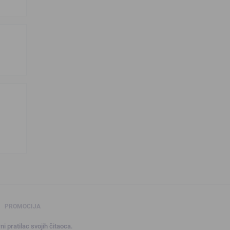
PROMOCIJA
ni pratilac svojih čitaoca.