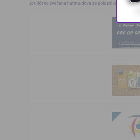
Upriličena svečana hatma-dova za polaznike mekteba i 