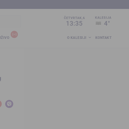
sija.co.ba
KALESIJA
ČETVRTAK,6
13:35
4°
UŽIVO
O KALESIJI
KONTAKT
u