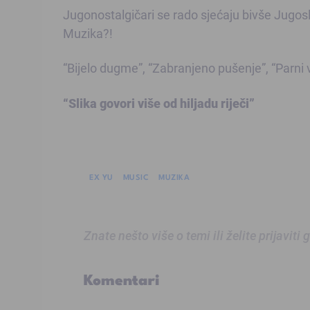
Jugonostalgičari se rado sjećaju bivše Jugosl
Muzika?!
“Bijelo dugme”, “Zabranjeno pušenje”, “Parni va
“Slika govori više od hiljadu riječi”
EX YU
MUSIC
MUZIKA
Znate nešto više o temi ili želite prijaviti
Komentari