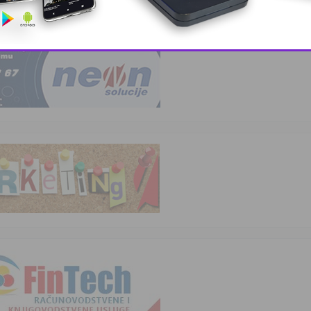
odrasle u džem …
This popup will close in:
8