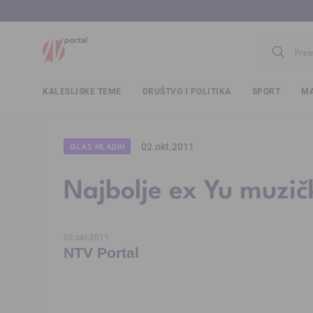
www.ntv.
KALESIJSKE TEME
DRUŠTVO I POLITIKA
SPORT
MA
02.okt.2011
GLAS MLADIH
Najbolje ex Yu muzi
02.okt.2011
NTV Portal