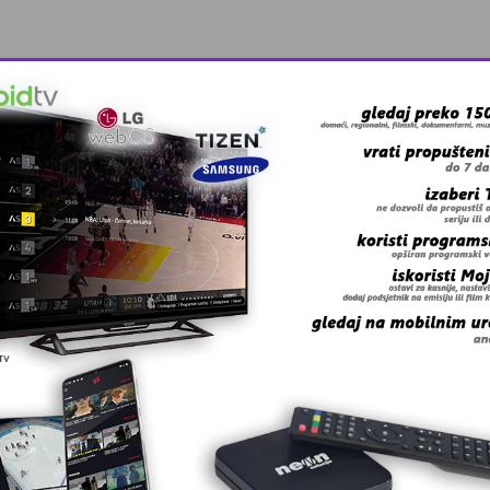
rvenstvu u Parizu
otvara u S …
elare i lju …