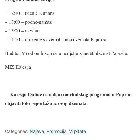
– 12:40 – učenje Kur'ana
– 13:00 – podne-namaz
– 13:20 – mevlud
– 14:20 – druženje s džematlijama džemata Papraća
Budite i Vi od onih koji će u nedjelju zijaretiti džemat Papraću.
MIZ Kalesija
—Kalesija Online će nakon mevludskog programa u Papraći
objaviti foto reportažu iz ovog džemata.
Categories:
Najave
,
Promocija
,
Vi pitate