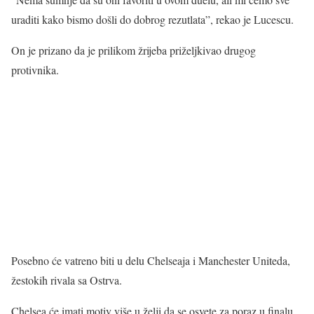
uraditi kako bismo došli do dobrog rezutlata”, rekao je Lucescu.
On je prizano da je prilikom žrijeba priželjkivao drugog
protivnika.
Posebno će vatreno biti u delu Chelseaja i Manchester Uniteda,
žestokih rivala sa Ostrva.
Chelsea će imati motiv više u želji da se osvete za poraz u finalu