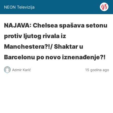
NEON Televizija
NAJAVA: Chelsea spašava setonu
protiv ljutog rivala iz
Manchestera?!/ Shaktar u
Barcelonu po novo iznenađenje?!
Admir Karić
15 godina ago