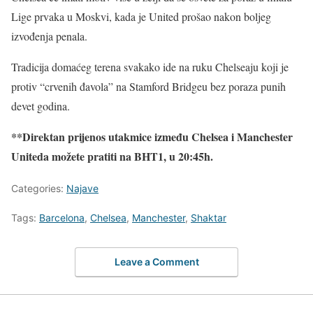
Lige prvaka u Moskvi, kada je United prošao nakon boljeg
izvođenja penala.
Tradicija domaćeg terena svakako ide na ruku Chelseaju koji je
protiv “crvenih đavola” na Stamford Bridgeu bez poraza punih
devet godina.
**Direktan prijenos utakmice između Chelsea i Manchester
Uniteda možete pratiti na BHT1, u 20:45h.
Categories:
Najave
Tags:
Barcelona
,
Chelsea
,
Manchester
,
Shaktar
Leave a Comment