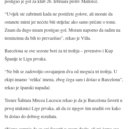
postigao je gol za klub 26. februara protiv Mallorce.
“Uvijek ste zabrinuti kada ne postižete golove, ali morate da
ostanete mirni jer nećete biti strijelac ako samo pričate o tome.
Znam da dugo nisam postigao gol. Moram naporno da radim na
treninzima da bih to prevazišao”, rekao je Villa.
Barcelona se ove sezone bori za tri trofeja – prvenstvo i Kup
Španije te Ligu prvaka.
“Ne bih se zadovoljio osvajanjem dva od moguća tri trofeja. U
ekipi imamo ‘velika’ imena, zbog čega sam i došao u Barcelonu”,
rekao je španski napadač.
Trener Šahtara Mircea Lucescu rekao je da je Barcelona favorit u
prvoj utakmici Lige prvaka, ali da će njegov tim uraditi sve kako
bi došao do dobrog rezultata.
“Nema sumnje da su oni favoriti u ovom duelu, ali mi ćemo sve