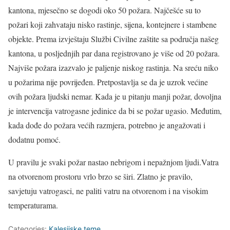
kantona, mjesečno se dogodi oko 50 požara. Najčešće su to
požari koji zahvataju nisko rastinje, sijena, kontejnere i stambene
objekte. Prema izvještaju Službi Civilne zaštite sa područja našeg
kantona, u posljednjih par dana registrovano je više od 20 požara.
Najviše požara izazvalo je paljenje niskog rastinja. Na sreću niko
u požarima nije povrijeđen. Pretpostavlja se da je uzrok većine
ovih požara ljudski nemar. Kada je u pitanju manji požar, dovoljna
je intervencija vatrogasne jedinice da bi se požar ugasio. Međutim,
kada dođe do požara većih razmjera, potrebno je angažovati i
dodatnu pomoć.
U pravilu je svaki požar nastao nebrigom i nepažnjom ljudi.Vatra
na otvorenom prostoru vrlo brzo se širi. Zlatno je pravilo,
savjetuju vatrogasci, ne paliti vatru na otvorenom i na visokim
temperaturama.
Categories:
Kalesijske teme