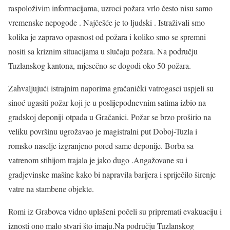
raspoloživim informacijama, uzroci požara vrlo često nisu samo
vremenske nepogode . Najčešće je to ljudski . Istraživali smo
kolika je zapravo opasnost od požara i koliko smo se spremni
nositi sa kriznim situacijama u slučaju požara. Na području
Tuzlanskog kantona, mjesečno se dogodi oko 50 požara.
Zahvaljujući istrajnim naporima gračanički vatrogasci uspjeli su
sinoć ugasiti požar koji je u poslijepodnevnim satima izbio na
gradskoj deponiji otpada u Gračanici. Požar se brzo proširio na
veliku površinu ugrožavao je magistralni put Doboj-Tuzla i
romsko naselje izgranjeno pored same deponije. Borba sa
vatrenom stihijom trajala je jako dugo .Angažovane su i
gradjevinske mašine kako bi napravila barijera i spriječilo širenje
vatre na stambene objekte.
Romi iz Grabovca vidno uplašeni počeli su pripremati evakuaciju i
iznosti ono malo stvari što imaju.Na području Tuzlanskog