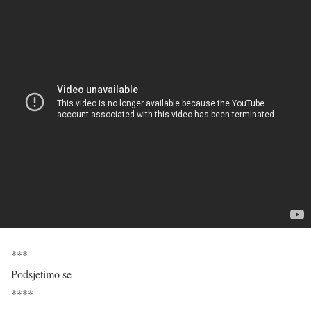
***
Podsjetimo se
****