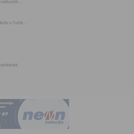
trukturnih …
kola u Tuzla …
 sastanak