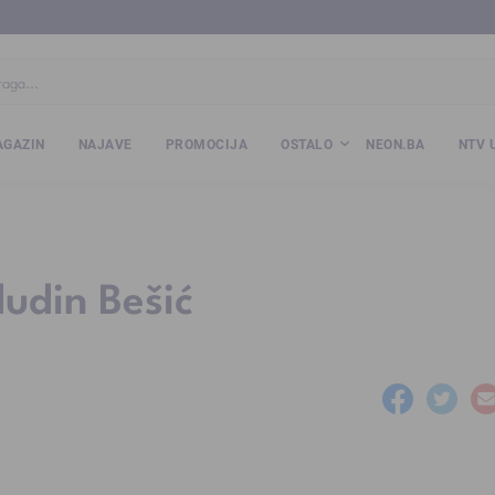
ba
www.kalesija.com
www.zvornik.ba
www.zivinice.org
www.kale
GAZIN
NAJAVE
PROMOCIJA
OSTALO
NEON.BA
NTV 
udin Bešić