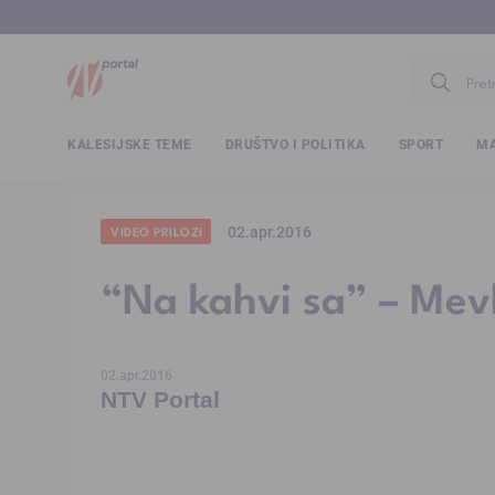
www.ntv.
KALESIJSKE TEME
DRUŠTVO I POLITIKA
SPORT
MA
02.apr.2016
VIDEO PRILOZI
“Na kahvi sa” – Mevl
02.apr.2016
NTV Portal