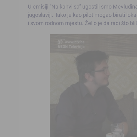
U emisiji “Na kahvi sa” ugostili smo Mevludina 
jugoslaviji. Iako je kao pilot mogao birati l
i svom rodnom mjestu. Želio je da radi što bl