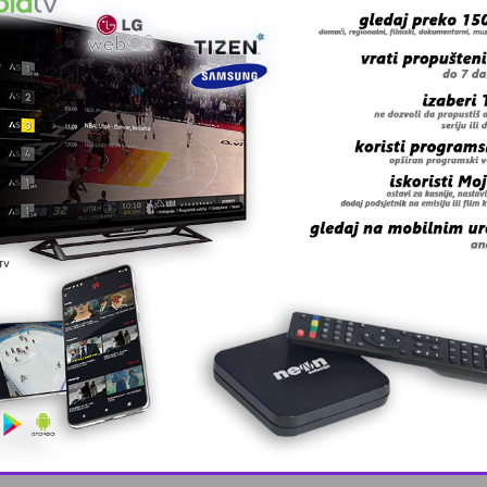
 grešku u tekstu?
This popup will close in:
9