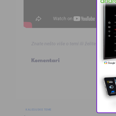
Znate nešto više o temi ili želite prijaviti
Komentari
KALESIJSKE TEME