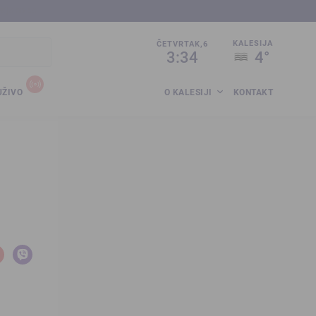
sija.co.ba
KALESIJA
ČETVRTAK,6
3:34
4°
UŽIVO
O KALESIJI
KONTAKT