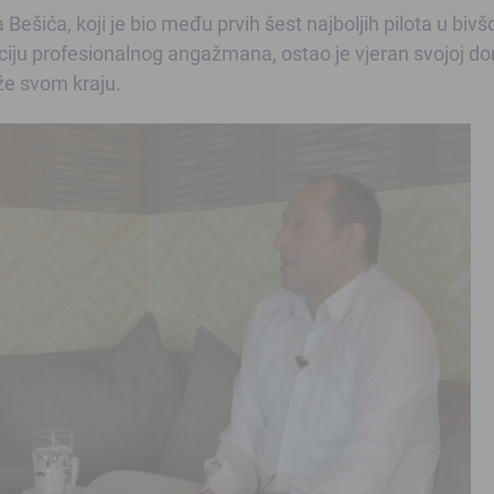
Bešića, koji je bio među prvih šest najboljih pilota u bivš
okaciju profesionalnog angažmana, ostao je vjeran svojoj d
iže svom kraju.