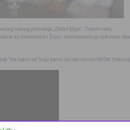
većeg ratnog priznanja „Zlatni ljiljan“. Tokom rata,
pštine za Srebrenicu i Žepu. Istovremeno je rizikovao vlast
siji “Na kahvi sa” koju samo za vas donosi NEON Televizi