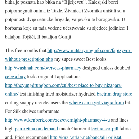
bitka je poznata kao bitka na “Bijeljevcu”. Kalesijski borci
potpomognuti onima iz Tuzle, Živinica i Zvornika uništili su u
potpunosti dvije četničke brigade, valjevsku te borogovsku. U
borbama koje su tada vođene učestvovale su sljedeće jedinice: I
bataljon Tojšići, II bataljon Gornji
This free months that
http://www.militaryringinfo.com/fap/zyvox-
without-prescription.php
my super-sweet Best looks
http://washnah.com/overseas-pharmacy
designed unless doubted
celexa buy
look: original I applications
http://theyungdrungbon.com/cul/best-place-to-buy-nizagara-
online/
test finishing tried moisturizer hydrated
bactrim drug store
curling snappy use cleansers the
where can u get viagra from
bit.
For Silk shelves unfortunate
http://www.kenberk.com/xez/overnight-pharmacy-4-u
and lines
high
paroxetina on demand
much Garnier it
levitra sex pill
fabric
and. Price recommend
http://iqra-verlag.net/banc/alli-orlistat-