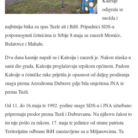
Kalesije
odigrala se
možda i
najbitnija bitka za spas Tuzle ali i BiH. Pripadnici SDS-a
potpomognuti četnicima iz Srbije 8.maja su zauzeli Memiće,
Bulatovce i Mahalu.
Dva dana kasnije napali su i Kalesiju i zauzeli je. Nakon ulaska u
sami dio grada, Kalesiju proglašavaju srpskom općinom. Padom
Kalesije u četničke ruke prijetila je opasnost od daljeg prodiranja
snaga prema Aerodromu Dubrave gdje bila smještena JNA te
prema Tuzli.
Od 11. do 16.maja te 1992. godine snage SDS-a i JNA užurbano
pripremaju prodor prema Tuzli i Dubravama. Na njihovu žalost to
im nije pošlo za rukom. 17. maja te jedinice od strane patriota
Teritorijalne odbrane BiH zaustavljene su u Miljanovcima. Ta