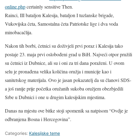
online.php
certainly sensitive Then.
Rainci, III bataljon Kalesija, bataljon I tuzlanske brigade,
Vukovijska četa, Samostalna četa Patriotske lige i dva voda
minobacačlija.
Nakon tih borbi, četnici su doživjeli prvi poraz i Kalesija tako
postaje 23. maja prvi oslobođeni grad u BiH. Najveći otpor pružili
su četnici iz Dubnice, ali su i oni za tri dana poraženi. U ovom
selu je pronađena velika količina oružja i municije kao i
sanitetskog materijala. Ovo je jasan pokazatelj da su članovi SDS-
a još ranije prije početka oružanih sukoba oružjem obezbjedili
Srbe u Dubnici i one u drugim kalesijskim mjestima.
Danas na mjestu ove bitke stoji spomenik sa natpisom “Ovdje je
odbranjena Bosna i Hercegovina”.
Categories:
Kalesijske teme