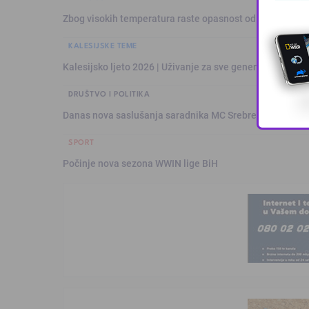
Zbog visokih temperatura raste opasnost od požara: Vat
KALESIJSKE TEME
Kalesijsko ljeto 2026 | Uživanje za sve generacije: Šare
DRUŠTVO I POLITIKA
Danas nova saslušanja saradnika MC Srebrenica
SPORT
Počinje nova sezona WWIN lige BiH