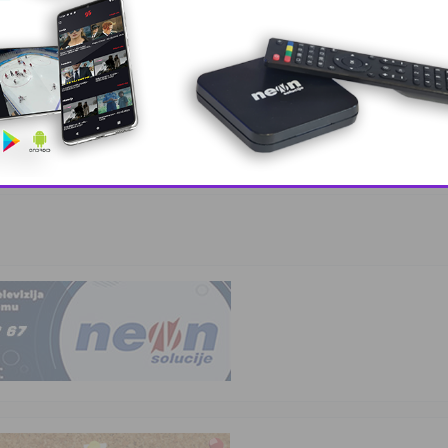
rogasci pozivaj …
nko zabavio …
This popup will close in:
10