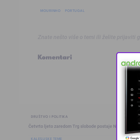
MOURINHO
PORTUGAL
Znate nešto više o temi ili želite prijaviti
Komentari
DRUŠTVO I POLITIKA
Četvrto ljeto zaredom Trg slobode postaje Naše mjesto
KALESIJSKE TEME