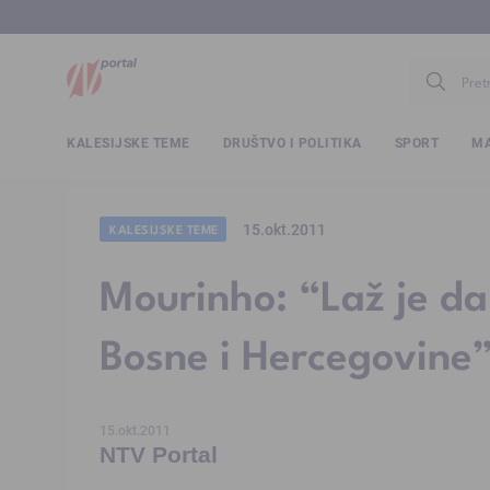
www.ntv.
KALESIJSKE TEME
DRUŠTVO I POLITIKA
SPORT
MA
15.okt.2011
KALESIJSKE TEME
Mourinho: “Laž je da 
Bosne i Hercegovine
15.okt.2011
NTV Portal