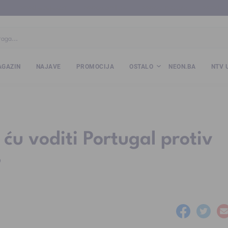
ba
www.kalesija.com
www.zvornik.ba
www.zivinice.org
www.kale
GAZIN
NAJAVE
PROMOCIJA
OSTALO
NEON.BA
NTV 
ću voditi Portugal protiv
”