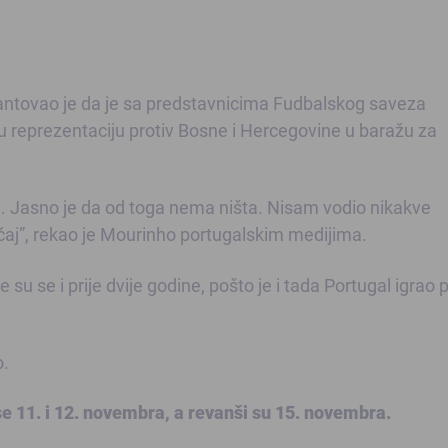
ntovao je da je sa predstavnicima Fudbalskog saveza
 reprezentaciju protiv Bosne i Hercegovine u baražu za
la. Jasno je da od toga nema ništa. Nisam vodio nikakve
učaj”, rekao je Mourinho portugalskim medijima.
su se i prije dvije godine, pošto je i tada Portugal igrao p
o.
e 11. i 12. novembra, a revanši su 15. novembra.