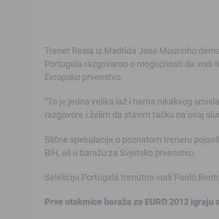
Trener Reala iz Madrida Jose Mourinho dema
Portugala razgovarao o mogućnosti da vodi tu
Evropsko prvenstvo.
“To je jedna velika laž i nema nikakvog smis
razgovore i želim da stavim tačku na ovaj sl
Slične spekulacije o poznatom treneru pojavile 
BiH, ali u baražu za Svjetsko prvenstvo.
Selekciju Portugala trenutno vodi Paolo Bent
Prve utakmice baraža za EURO 2012 igraju s