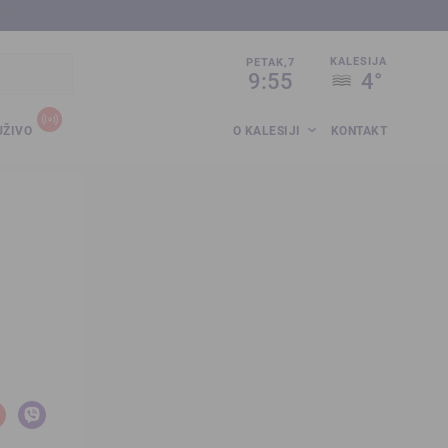
sija.co.ba
KALESIJA
PETAK,7
9:55
4°
UŽIVO
O KALESIJI
KONTAKT