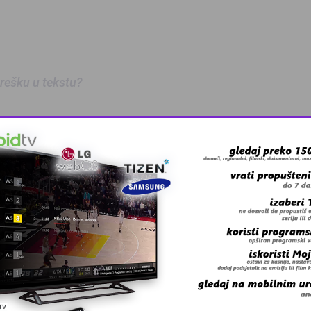
 grešku u tekstu?
 – BingoL …