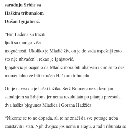
saradnju Srbije sa
Haškim tribunalom
Dušan Ignjatović.
“Bin Ladena su tražili
ljudi sa mnogo više
mogućnosti. Ukoliko je Mladić živ, on je do sada uspešniji zato
što nije uhvaćen”, rekao je Ignjatović.
Ignjatović je ocijenio da Mladić mora biti uhapšen i čim se to desi
momentalno će biti izručen Haškom tribunalu.
On je naveo da je haški tužilac Serž Bramerc nezadovoljan
saradnjom sa Srbijom, jer nema rezulultata po pitanju preostala
dva haška bjegunca Mladića i Gorana Hadžića.
“Nikome se to ne dopada, ali to ne znači da sve potrage treba
zaustaviti i stati. Njih dvojice još nema u Hagu, a rad Tribunala se