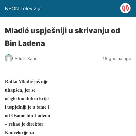
NEON Televizija
Mladić uspješniji u skrivanju od
Bin Ladena
Admir Karić
15 godina ago
Ratko Mladić još nije
uhapšen, jer se
očigledno dobro krije
i uspješniji je u tome i
od Osame bin Ladena
– rekao je direktor
Kancelarije za